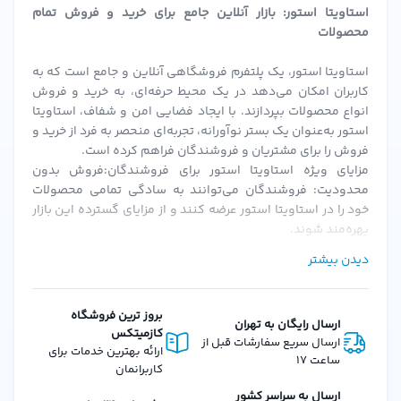
استاویتا استور: بازار آنلاین جامع برای خرید و فروش تمام
چرب نیز مناسب است و منافذ را مسدود نمی‌کند.
محصولات
آیا این محصول تست حیوانی دارد؟
خیر، کرم مرطوب کننده ام کیو Hydratante بدون تست روی
استاویتا استور، یک پلتفرم فروشگاهی آنلاین و جامع است که به
کاربران امکان می‌دهد در یک محیط حرفه‌ای، به خرید و فروش
حیوانات تولید شده است.
انواع محصولات بپردازند. با ایجاد فضایی امن و شفاف، استاویتا
آیا می‌توان از این کرم زیر آرایش استفاده کرد؟
استور به‌عنوان یک بستر نوآورانه، تجربه‌ای منحصر به فرد از خرید و
فروش را برای مشتریان و فروشندگان فراهم کرده است.
بله، این کرم به عنوان پایه آرایش نیز عملکرد عالی دارد و باعث
مزایای ویژه استاویتا استور برای فروشندگان:فروش بدون
ماندگاری بیشتر می‌شود.
محدودیت: فروشندگان می‌توانند به سادگی تمامی محصولات
نتیجه‌گیری: انتخابی ایده‌آل برای پوستی هیدراته و شاداب
خود را در استاویتا استور عرضه کنند و از مزایای گسترده این بازار
بهره‌مند شوند.
اگر به دنبال یک کرم مرطوب کننده با کیفیت بالا، ترکیبات
احراز هویت سریع و ساده: پس از بارگزاری مدارک و احراز هویت،
دیدن بیشتر
فروشندگان می‌توانند به سرعت فعالیت خود را آغاز کنند.
طبیعی و اثرگذاری مطلوب هستید،
کرم مرطوب کننده ام کیو
کمیسیون‌های منعطف: استاویتا استور با ارائه کمیسیون‌های
مدل Hydratante
بهترین گزینه برای شماست. این محصول با
قابل تنظیم، شرایطی را فراهم می‌کند که فروشندگان بتوانند به
بروز ترین فروشگاه
ارسال رایگان به تهران
آبرسانی عمیق و تغذیه پوست، آن را در برابر خشکی و عوامل
بهترین نحو از پلتفرم استفاده کنند.
کازمیتکس
ارسال سریع سفارشات قبل از
امکانات و ویژگی‌های استاویتا استور برای مشتریان:تنوع گسترده
ارائه بهترین خدمات برای
محیطی محافظت می‌کند. برای خرید این محصول و مشاهده
ساعت 17
محصولات: از لوازم آرایشی، بهداشتی، عطرها و محصولات دیگر، تا
کاربرانمان
سایر محصولات مراقبت پوستی، به
استاویتا استور
مراجعه کنید
کالاهای دیجیتال و فیزیکی، استاویتا استور همه نیازهای شما را
ارسال به سراسر کشور