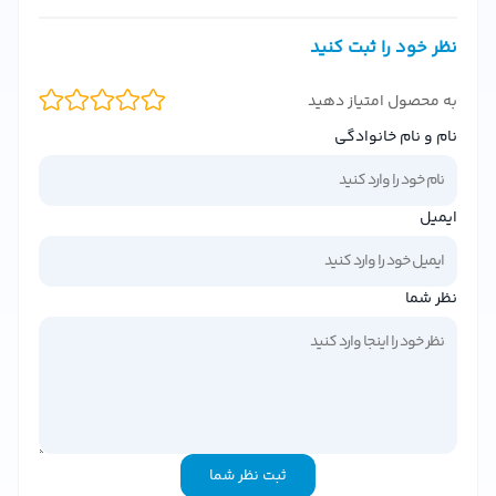
می‌شود تا تجربه‌ای بینظیر از مراقبت پوستی را برای شما به
ارمغان بیاورد.
نظر خود را ثبت کنید
ویژگی‌های کلیدی کرم مرطوب کننده ام کیو Hydratante
به محصول امتیاز دهید
رطوبت رسانی عمیق:
با جذب سریع و ماندگاری بالا، خشکی
نام و نام خانوادگی
پوست را از بین می‌برد.
ترکیبات طبیعی و گیاهی:
حاوی عصاره‌های گیاهی و ویتامین‌ها
برای تغذیه پوست.
ایمیل
مناسب برای انواع پوست:
از پوست‌های خشک تا معمولی، بدون
ایجاد چربی اضافه.
نظر شما
فاقد پارابن و مواد مضر:
فرمولاسیون ملایم و بدون عوارض برای
پوست‌های حساس.
بافت سبک و غیرچرب:
جذب سریع بدون احساس سنگینی روی
پوست.
ترکیبات مؤثر و فواید کرم ام کیو Hydratante
ثبت نظر شما