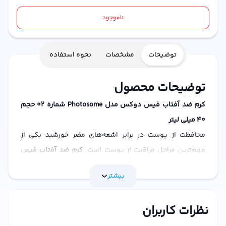
ناموجود
توضیحات
مشخصات
نحوه استفاده
توضیحات محصول
کرم ضد آفتاب فیس دوکس مدل Photosome شماره 02 حجم
40 میلی لیتر
محافظت از پوست در برابر اشعه‌های مضر خورشید یکی از
مهم‌ترین مراحل مراقبت از پوست است.
کرم ضد آفتاب فیس
دوکس مدل Photosome شماره 02
با فرمولاسیون پیشرفته و
بیشتر
فناوری منحصر به فرد، انتخابی ایده‌آل برای پوست‌های حساس
و مستعد لک است. این محصول با حجم 40 میلی‌لیتر، همراهی
نظرات کاربران
مطمئن برای روزهای آفتابی و حتی ابری شما خواهد بود.