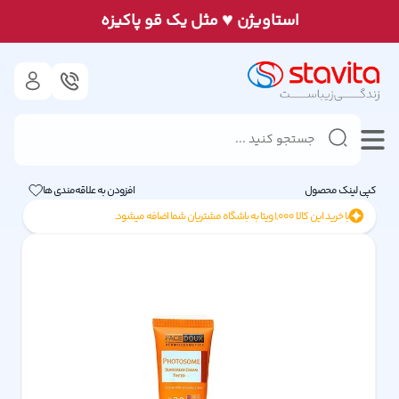
♥
استاويژن
مثل يک قو پاكيزه
کپی لینک محصول
افزودن به علاقه‌مندی ها
با خرید این کالا
1,000
ویتا به باشگاه مشتریان شما اضافه میشود.