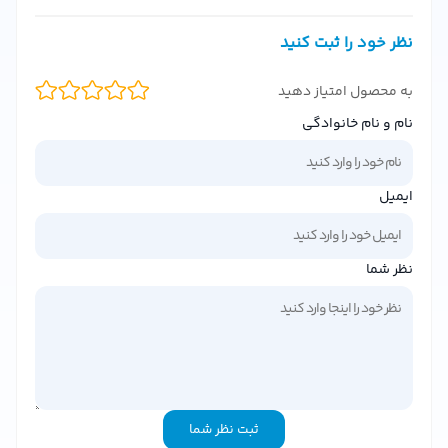
چرا کرم ضد آفتاب فیس دوکس Photosome شماره 02؟
نظر خود را ثبت کنید
این کرم ضد آفتاب با ترکیباتی مانند
فیلترهای فیزیکی و
شیمیایی
، محافظتی قوی در برابر اشعه‌های UVA و UVB ارائه
به محصول امتیاز دهید
می‌دهد. ویژگی‌های برجسته این محصول عبارتند از:
نام و نام خانوادگی
محافظت بالا (SPF 50+)
: جلوگیری از آفتاب‌سوختگی و پیری
زودرس پوست.
مناسب پوست‌های حساس
: فاقد پارابن و الکل، با پایه معدنی
ایمیل
ملایم.
ترکیب سبک و جذب سریع
: بدون ایجاد چربی یا سفیدی روی
نظر شما
پوست.
حاوی آنتی‌اکسیدان‌ها
: تقویت پوست در برابر رادیکال‌های آزاد.
مزایای استفاده از کرم ضد آفتاب فیس دوکس
استفاده منظم از این کرم ضد آفتاب مزایای زیر را برای پوست
شما به همراه دارد:
ثبت نظر شما