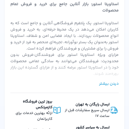
آیا برای کودکان قابل استفاده است؟
استاویتا استور: بازار آنلاین جامع برای خرید و فروش تمام
برای کودکان زیر 3 سال، توصیه می‌شود از محصولات مخصوص
محصولات
کودکان استفاده شود.
استاویتا استور، یک پلتفرم فروشگاهی آنلاین و جامع است که به
آیا این کرم ضد آب است؟
کاربران امکان می‌دهد در یک محیط حرفه‌ای، به خرید و فروش
انواع محصولات بپردازند. با ایجاد فضایی امن و شفاف، استاویتا
این محصول مقاومت خوبی در برابر آب دارد، اما برای
استور به‌عنوان یک بستر نوآورانه، تجربه‌ای منحصر به فرد از خرید و
فعالیت‌های شدید آبی، ضدآفتاب‌های مخصوص ورزش توصیه
فروش را برای مشتریان و فروشندگان فراهم کرده است.
می‌شود.
مزایای ویژه استاویتا استور برای فروشندگان:فروش بدون
محدودیت: فروشندگان می‌توانند به سادگی تمامی محصولات
جمع‌بندی
خود را در استاویتا استور عرضه کنند و از مزایای گسترده این بازار
بهره‌مند شوند.
کرم ضد آفتاب فیس دوکس مدل Photosome شماره 02 حجم
احراز هویت سریع و ساده: پس از بارگزاری مدارک و احراز هویت،
40 میلی‌لیتر
انتخابی هوشمندانه برای محافظت همه‌جانبه از
دیدن بیشتر
فروشندگان می‌توانند به سرعت فعالیت خود را آغاز کنند.
پوست شماست. با خرید از
استاویتا استور
، از اصالت کالا و
کمیسیون‌های منعطف: استاویتا استور با ارائه کمیسیون‌های
قابل تنظیم، شرایطی را فراهم می‌کند که فروشندگان بتوانند به
خدمات پس از فروش مطمئن بهره‌مند شوید. همین امروز این
بروز ترین فروشگاه
ارسال رایگان به تهران
بهترین نحو از پلتفرم استفاده کنند.
کازمیتکس
محصول را به سبد مراقبت از پوست خود اضافه کنید و تفاوت را
ارسال سریع سفارشات قبل از
امکانات و ویژگی‌های استاویتا استور برای مشتریان:تنوع گسترده
ارائه بهترین خدمات برای
ساعت 17
احساس نمایید!
محصولات: از لوازم آرایشی، بهداشتی، عطرها و محصولات دیگر، تا
کاربرانمان
کالاهای دیجیتال و فیزیکی، استاویتا استور همه نیازهای شما را
کلمات کلیدی: کرم ضد آفتاب، ضد آفتاب فیس دوکس،
ارسال به سراسر کشور