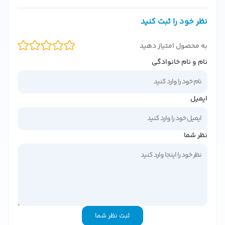
استفاده از این ژل شستشوی صورت بیشتر آشنا خواهید شد.
ویژگی‌های کلیدی ژل شستشو صورت فیس دوکس
نظر خود را ثبت کنید
PIGMASOME
به محصول امتیاز دهید
ژل شستشو صورت فیس دوکس مدل PIGMASOME
با حجم ۲۰۰
نام و نام خانوادگی
میلی‌لیتر، محصولی ایده‌آل برای افرادی است که به دنبال
پاکسازی عمیق پوست بدون خشکی و تحریک هستند. برخی از
مهم‌ترین ویژگی‌های این محصول عبارتند از:
ایمیل
پاکسازی عمیق:
این ژل با ترکیبات فعال، منافذ پوست را به طور
کامل تمیز کرده و از تجمع چربی و جوش جلوگیری می‌کند.
نظر شما
حاوی پیگماسوم:
فناوری پیگماسوم به کنترل ترشح چربی
پوست کمک کرده و پوست را برای ساعات طولانی مات نگه
می‌دارد.
مناسب پوست‌های چرب و مختلط:
این ژل شستشو به دلیل
فرمولاسیون ملایم، برای پوست‌های حساس نیز مناسب است.
ثبت نظر شما
فاقد پارابن و سولفات:
این محصول بدون استفاده از مواد مضر