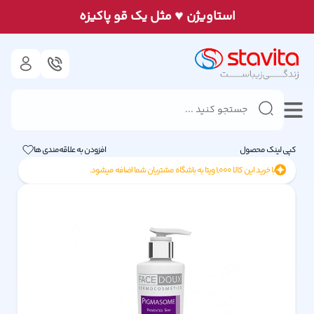
♥
استاويژن
مثل يک قو پاكيزه
کپی لینک محصول
افزودن به علاقه‌مندی ها
با خرید این کالا
1,000
ویتا به باشگاه مشتریان شما اضافه میشود.