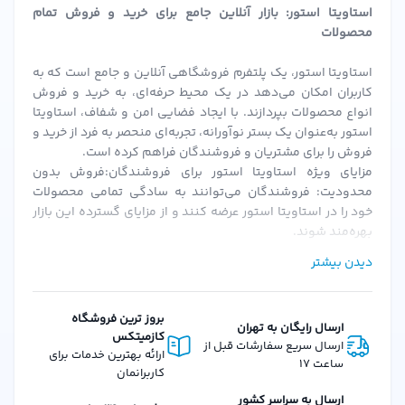
استاویتا استور: بازار آنلاین جامع برای خرید و فروش تمام
برای پوست خود استفاده نمایید.
محصولات
چرا ژل شستشو صورت فیس دوکس PIGMASOME را از استاویتا
استور خریداری کنیم؟
استاویتا استور، یک پلتفرم فروشگاهی آنلاین و جامع است که به
کاربران امکان می‌دهد در یک محیط حرفه‌ای، به خرید و فروش
انواع محصولات بپردازند. با ایجاد فضایی امن و شفاف، استاویتا
اگر به دنبال خرید
ژل شستشو صورت فیس دوکس مدل
استور به‌عنوان یک بستر نوآورانه، تجربه‌ای منحصر به فرد از خرید و
PIGMASOME
با قیمت مناسب و اصل هستید،
استاویتا استور
فروش را برای مشتریان و فروشندگان فراهم کرده است.
بهترین گزینه برای شماست. ما با ارائه محصولات اورجینال و با
مزایای ویژه استاویتا استور برای فروشندگان:فروش بدون
محدودیت: فروشندگان می‌توانند به سادگی تمامی محصولات
کیفیت، همراه با گارانتی اصالت کالا، خریدی مطمئن و
خود را در استاویتا استور عرضه کنند و از مزایای گسترده این بازار
رضایت‌بخش را برای شما فراهم می‌کنیم.
بهره‌مند شوند.
همچنین، با خرید از
استاویتا استور
، از خدمات پس از فروش
احراز هویت سریع و ساده: پس از بارگزاری مدارک و احراز هویت،
دیدن بیشتر
فروشندگان می‌توانند به سرعت فعالیت خود را آغاز کنند.
حرفه‌ای، تحویل سریع و بسته‌بندی ایمن بهره‌مند خواهید شد.
کمیسیون‌های منعطف: استاویتا استور با ارائه کمیسیون‌های
برای مشاهده سایر محصولات مراقبت از پوست، به
فروشگاه
قابل تنظیم، شرایطی را فراهم می‌کند که فروشندگان بتوانند به
بروز ترین فروشگاه
ارسال رایگان به تهران
اینترنتی استاویتا استور
مراجعه کنید.
بهترین نحو از پلتفرم استفاده کنند.
کازمیتکس
ارسال سریع سفارشات قبل از
امکانات و ویژگی‌های استاویتا استور برای مشتریان:تنوع گسترده
ارائه بهترین خدمات برای
سؤالات متداول درباره ژل شستشو صورت فیس دوکس
ساعت 17
محصولات: از لوازم آرایشی، بهداشتی، عطرها و محصولات دیگر، تا
کاربرانمان
PIGMASOME
کالاهای دیجیتال و فیزیکی، استاویتا استور همه نیازهای شما را
ارسال به سراسر کشور