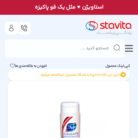
♥
استاويژن
مثل يک قو پاكيزه
کپی لینک محصول
افزودن به علاقه‌مندی ها
با خرید این کالا
1,000
ویتا به باشگاه مشتریان شما اضافه میشود.