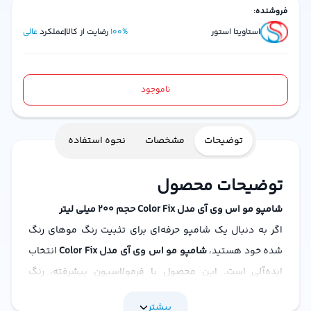
فروشنده:
استاویتا استور
%
100
رضایت از کالا
عملکرد
عالی
ناموجود
توضیحات
مشخصات
نحوه استفاده
توضیحات محصول
شامپو مو اس وی آی مدل Color Fix حجم 200 میلی لیتر
اگر به دنبال یک شامپو حرفه‌ای برای تثبیت رنگ موهای رنگ
شده خود هستید،
شامپو مو اس وی آی مدل Color Fix
انتخاب
ایده‌آلی است. این محصول با فرمولاسیون پیشرفته، رنگ
موهای شما را تثبیت کرده و از شستشوی زودهنگام رنگ
بیشتر