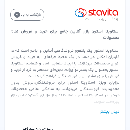
می‌شوند.
بازگشت به بالا
ارسال سریع:
سفارشات در کمترین زمان ممکن ارسال می‌شوند.
پشتیبانی حرفه‌ای:
تیم پشتیبانی همیشه آماده پاسخگویی به
استاویتا استور: بازار آنلاین جامع برای خرید و فروش تمام
سوالات شماست.
محصولات
قیمت مناسب:
بهترین قیمت‌ها را در مقایسه با بازار ارائه
می‌دهیم.
استاویتا استور، یک پلتفرم فروشگاهی آنلاین و جامع است که به
کاربران امکان می‌دهد در یک محیط حرفه‌ای، به خرید و فروش
نظرات مشتریان درباره شامپو اس وی آی Color Fix
انواع محصولات بپردازند. با ایجاد فضایی امن و شفاف، استاویتا
استور به‌عنوان یک بستر نوآورانه، تجربه‌ای منحصر به فرد از خرید و
مشتریان
استاویتا استور
نظرات مثبتی درباره این محصول
فروش را برای مشتریان و فروشندگان فراهم کرده است.
داشته‌اند:
مزایای ویژه استاویتا استور برای فروشندگان:فروش بدون
محدودیت: فروشندگان می‌توانند به سادگی تمامی محصولات
"بعد از استفاده از این شامپو، رنگ موهایم تا هفته‌ها ماندگار
خود را در استاویتا استور عرضه کنند و از مزایای گسترده این بازار
بود و موهایم نرم و درخشان شدند." — سارا
بهره‌مند شوند.
"بهترین شامپویی که برای موهای رنگ شده امتحان کردم.
احراز هویت سریع و ساده: پس از بارگزاری مدارک و احراز هویت،
دیدن بیشتر
فروشندگان می‌توانند به سرعت فعالیت خود را آغاز کنند.
واقعاً از خریدم راضی هستم." — علی
کمیسیون‌های منعطف: استاویتا استور با ارائه کمیسیون‌های
سوالات متداول درباره شامپو اس وی آی Color Fix
قابل تنظیم، شرایطی را فراهم می‌کند که فروشندگان بتوانند به
بروز ترین فروشگاه