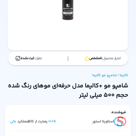
امتیاز محصول:
نامشخص
نظرات:
ثبت نشده
کالیما
|
شامپو مو
کالیما
شامپو مو +کالیما مدل حرفه‌ای موهای رنگ شده
حجم 500 میلی لیتر
فروشنده:
استاویتا استور
%
100
رضایت از کالا
عملکرد
عالی