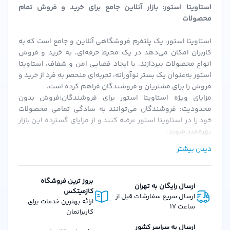
استاویتا استور: بازار آنلاین جامع برای خرید و فروش تمام
محصولات
استاویتا استور، یک پلتفرم فروشگاهی آنلاین و جامع است که به
کاربران امکان می‌دهد در یک محیط حرفه‌ای، به خرید و فروش
انواع محصولات بپردازند. با ایجاد فضایی امن و شفاف، استاویتا
استور به‌عنوان یک بستر نوآورانه، تجربه‌ای منحصر به فرد از خرید و
فروش را برای مشتریان و فروشندگان فراهم کرده است.
مزایای ویژه استاویتا استور برای فروشندگان:فروش بدون
محدودیت: فروشندگان می‌توانند به سادگی تمامی محصولات
خود را در استاویتا استور عرضه کنند و از مزایای گسترده این بازار
بهره‌مند شوند.
احراز هویت سریع و ساده: پس از بارگزاری مدارک و احراز هویت،
دیدن بیشتر
فروشندگان می‌توانند به سرعت فعالیت خود را آغاز کنند.
کمیسیون‌های منعطف: استاویتا استور با ارائه کمیسیون‌های
قابل تنظیم، شرایطی را فراهم می‌کند که فروشندگان بتوانند به
بروز ترین فروشگاه
ارسال رایگان به تهران
بهترین نحو از پلتفرم استفاده کنند.
کازمیتکس
ارسال سریع سفارشات قبل از
امکانات و ویژگی‌های استاویتا استور برای مشتریان:تنوع گسترده
ارائه بهترین خدمات برای
ساعت 17
محصولات: از لوازم آرایشی، بهداشتی، عطرها و محصولات دیگر، تا
کاربرانمان
کالاهای دیجیتال و فیزیکی، استاویتا استور همه نیازهای شما را
ارسال به سراسر کشور