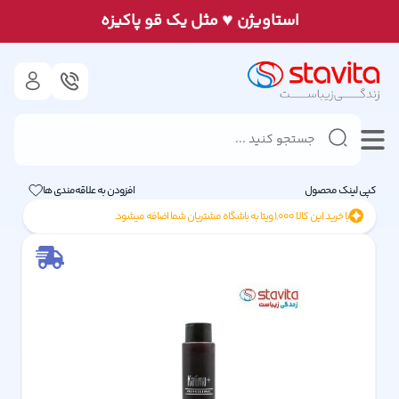
♥
استاويژن
مثل يک قو پاكيزه
کپی لینک محصول
افزودن به علاقه‌مندی ها
با خرید این کالا
1,000
ویتا به باشگاه مشتریان شما اضافه میشود.