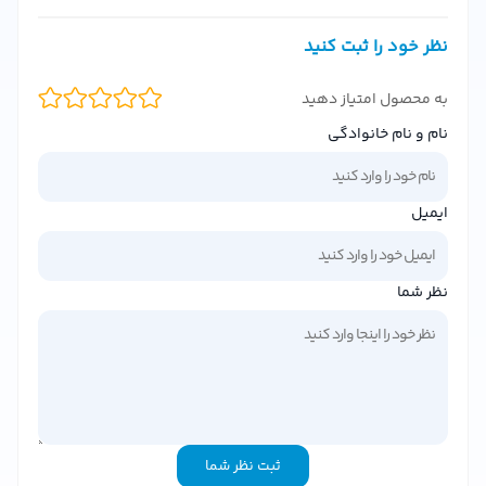
سرم مو وارگو مدل Silky Smooth با فرمولاسیون منحصر به
نظر خود را ثبت کنید
فرد، موهای شما را نرم، لطیف و درخشان می‌کند. این محصول با
ترکیبی از عناصر مغذی و مرطوب کننده، باعث حفظ سلامت و
به محصول امتیاز دهید
زیبایی موهای شما می‌شود.
نام و نام خانوادگی
فواید استفاده از سرم مو وارگو مدل Silky Smooth
از خواص متعدد این محصول می‌توان به موارد زیر اشاره کرد:
ایمیل
افزایش درخشندگی و حالت پذیری موها
تقویت ساختار مو و جلوگیری از شکستگی
نظر شما
کنترل وز و حجم دهی به موها
چگونه سرم مو وارگو مدل Silky Smooth را استفاده کنیم؟
استفاده از سرم مو وارگو بسیار ساده و راحت است. کافی است
مقداری از سرم را بر روی موهای خود مالیده و با حرکات ملایم در
موهای خود پخش کنید. این محصول را می‌توانید به عنوان یک
ثبت نظر شما
محصول مراقبت از مو در روتین روزانه خود اضافه کنید.