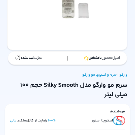
امتیاز محصول:
نامشخص
نظرات:
ثبت نشده
وارگو
|
سرم و اسپری مو
وارگو
سرم مو وارگو مدل Silky Smooth حجم 100
میلی لیتر
فروشنده:
استاویتا استور
%
100
رضایت از کالا
عملکرد
عالی