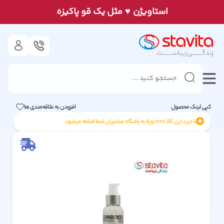
♥
استاويژن
مثل يک قو پاكيزه
کپی لینک محصول
افزودن به علاقه‌مندی ها
با خرید این کالا
1,000
ویتا به باشگاه مشتریان شما اضافه میشود.