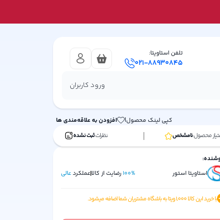
تلفن استاویتا:
021-88930845
ورود کاربران
کپی لینک محصول
|
افزودن به علاقه‌مندی ها
تیاز محصول:
نامشخص
نظرات:
ثبت نشده
شنده:
استاویتا استور
%
100
رضایت از کالا
عملکرد
عالی
با خرید این کالا
1,000
ویتا به باشگاه مشتریان شما اضافه میشود.