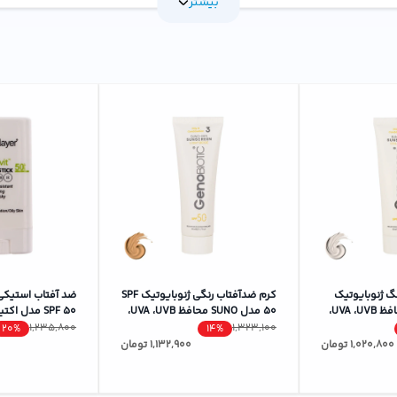
بیشتر
یری زودرس پوست جلوگیری می‌کند.
 مانند روغن آرگان و جوجوبا که پوست را نرم و مرطوب نگه می‌دارند.
باعث می‌شود به راحتی جذب پوست شود و اثری چسبنده از خود باقی نگذارد
‌توانند از این محصول بدون نگرانی استفاده کنند.
، تجربه‌ی استفاده از آن را لذت‌بخش می‌کند.
ن یک مرطوب‌کننده‌ی قوی نیز عمل می‌کند. این محصول برای افرادی که زمان
ای ایده‌آل محسوب می‌شود.
گ ژنوبایوتیک
کرم ضدآفتاب رنگی ژنوبایوتیک SPF
ضد آفتاب استیکی ب
SPF50 مدل 01 محافظ UVA ،UVB،
50 مدل SUNO محافظ UVA ،UVB،
SPF 50 مدل ا
مختلط و چرب،
مناسب پوست‌های چرب، حجم 50
،UVB,IR
1,235,800
1,323,100
20%
14%
میلی‌لیتر
مختلط و چرب وزن 15 گر
1,020,800
تومان
1,132,900
تومان
پوست را تنظیم می‌کند.
بر اشعه‌های مضر خورشید.