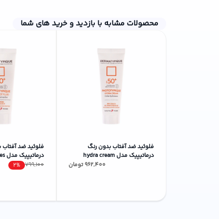
نحوه استفاده از روغن ضد آفتاب ایو روشه Solaire
محصولات مشابه با بازدید و خرید های شما
برای استفاده از این محصول، مراحل زیر را دنبال کنید:
پوست خود را تمیز و خشک کنید.
مقدار مناسبی از روغن را روی پوست صورت و بدن بمال
به آرامی ماساژ دهید تا جذب پوست شود.
هر 2 تا 3 ساعت یک‌بار،尤其是在长时间暴露在阳光下时重新涂抹.
خرید روغن ضد آفتاب ایو روشه از استاویتا استور
اگر به دنبال یک ضد آفتاب با کیفیت و مؤثر هستید،
ر
در مراقبت از پوست هستیم. برای مشاهده‌ی قیمت و خ
فلوئید ضد آفتاب بدون رنگ
فلوئید ضد آفتاب 
درماتیپیک مدل hydra cream
سؤالات متداول
محافظ UVA،UVB مناسب برای
UVA،UVB من
962,400
تومان
799,100
2%
پوست خشک حجم 40 میلی لیتر
حجم 40 میلی لیتر
آیا این محصول برای پوست‌های چرب مناسب است؟
بله، فرمول سبک و غیرچرب این روغن ضد آفتاب، آن ر
آیا این محصول برای کودکان قابل استفاده است؟