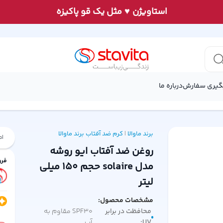
♥
استاويژن
مثل يک قو پاكيزه
گیری سفارش
درباره ما
برند ماوالا
کرم ضد آفتاب
برند ماوالا
|
ام
روغن ضد آفتاب ایو روشه
فرو
مدل solaire حجم 150 میلی
لیتر
مشخصات محصول:
محافظت در برابر
SPF30 مقاوم به
UV
:
آب