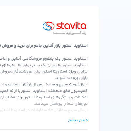
برای کودکان زیر 3 سال، توصیه می‌شود از محصولات مخصوص کودکان استفاده شود.
آیا این محصول رایحه‌ی قوی دارد؟
خیر، رایحه‌ی این روغن ملایم و طبیعی است و برای 
برای اطلاعات بیشتر و خرید اینترنتی، به
وبسایت استاوی
استاویتا استور: بازار آنلاین جامع برای خرید و فروش
استاویتا استور، یک پلتفرم فروشگاهی آنلاین و جامع
استاویتا استور به‌عنوان یک بستر نوآورانه، تجربه‌ا
مزایای ویژه استاویتا استور برای فروشندگان:فروش 
بازار بهره‌مند شوند.
احراز هویت سریع و ساده: پس از بارگزاری مدارک و احر
کمیسیون‌های منعطف: استاویتا استور با ارائه کمیسی
امکانات و ویژگی‌های استاویتا استور برای مشتریان
نیازهای شما را پوشش می‌دهد.
ارسال سریع سفارش‌ها: سفارشات در استاویتا استور 
امکان خرید قسطی: یکی از ویژگی‌های منحصر به فرد اس
دیدن بیشتر
هدیه در کیف پول: با هر خرید از استاویتا استور، ه
رویکرد استاویتا استور:استاویتا استور با هدف حذف