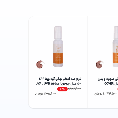
رائه‌ی محصولات اصل و با کیفیت، همراه همیشگی شما
گی صورت و بدن
کرم ضد آفتاب رنگی آرت وینا SPF
آرت وینا SPF50 مدل COVER
50 مدل جوجوبا ‌محافظ UVA ، UVB
نواع پوست حجم
مناسب انواع پوست حجم 50
2,928,900
62%
میلی‌لیتر
1,034,500
تومان
1,105,600
تومان