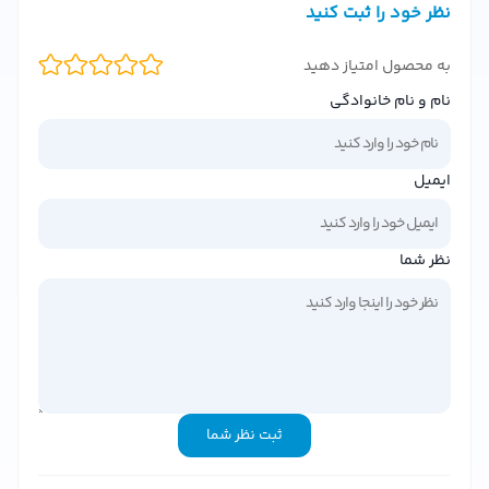
نظر خود را ثبت کنید
رایحه گرم و چوبی:
ترکیبی از وانیل، زنجبیل و چوب صندل که
حس لوکس و مردانه‌ای ایجاد می‌کند.
به محصول امتیاز دهید
ماندگاری بالا:
این عطر تا 8 ساعت روی پوست باقی می‌ماند و
نام و نام خانوادگی
رایحه‌ای ماندگار از خود به جای می‌گذارد.
طراحی شیک و مدرن:
بطری شیشه‌ای مات با طراحی منحصر به
فرد که نشان‌دهنده‌ی کلاس و سلیقه بالا است.
ایمیل
مناسب برای تمام فصول:
رایحه‌ی متعادل این عطر آن را برای
استفاده در بهار، تابستان، پاییز و زمستان ایده‌آل کرده است.
نظر شما
تاریخچه و برند دالچی گابانا
برند
دالچی گابانا
یکی از معتبرترین نام‌ها در صنعت مد و عطر
است. این برند ایتالیایی با تولید محصولات لوکس و باکیفیت،
همواره مورد توجه افراد خوش‌سلیقه قرار گرفته است. عطر
The
One
نیز یکی از محبوب‌ترین محصولات این برند است که با
ثبت نظر شما
رایحه‌ی منحصر به فرد خود، طرفداران زیادی در سراسر جهان