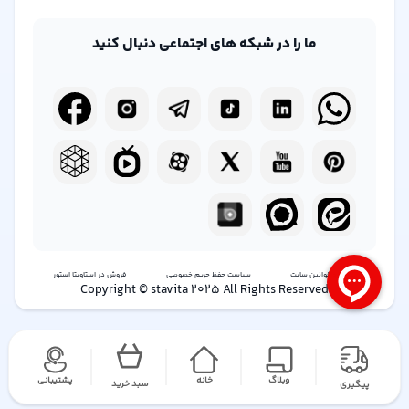
سخن پایانی
ما را در شبکه های اجتماعی دنبال کنید
عطر
دالچی گابانا مدل The One با حجم 75 میلی‌لیتر
انتخابی
عالی برای مردانی است که به دنبال ترکیبی از لوکس، جذابیت و
ماندگاری
شرایط و قوانین سایت
سیاست حفظ حریم خصوصی
فروش در استاویتا استور
Copyright © stavita 2025 All Rights Reserved
وبلاگ
خانه
پشتیبانی
سبد خرید
پیگیری