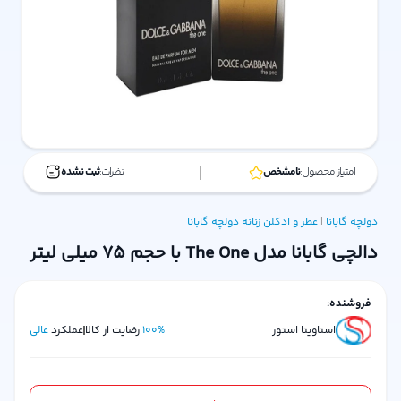
امتیاز محصول:
نامشخص
نظرات:
ثبت نشده
دولچه گابانا
|
عطر و ادکلن زنانه
دولچه گابانا
دالچی گابانا مدل The One با حجم 75 میلی لیتر
فروشنده:
استاویتا استور
%
100
رضایت از کالا
عملکرد
عالی