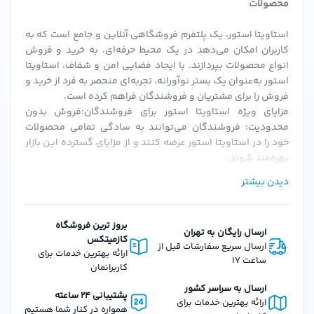
محصولات
پشتیبانی حرفه‌ای:
تیم پشتیبانی ما آماده پاسخگویی به
سوالات و راهنمایی شماست.
استاویتا استور، یک پلتفرم فروشگاهی آنلاین و جامع است که به
کاربران امکان می‌دهد در یک محیط حرفه‌ای، به خرید و فروش
نحوه استفاده از عطر دالچی گابانا The One
انواع محصولات بپردازند. با ایجاد فضایی امن و شفاف، استاویتا
استور به‌عنوان یک بستر نوآورانه، تجربه‌ای منحصر به فرد از خرید و
برای استفاده بهینه از این عطر، بهتر است آن را روی نقاط نبض
فروش را برای مشتریان و فروشندگان فراهم کرده است.
بدن مانند مچ دست، گردن و پشت گوش اسپری کنید. گرمای
مزایای ویژه استاویتا استور برای فروشندگان:فروش بدون
محدودیت: فروشندگان می‌توانند به سادگی تمامی محصولات
این نقاط به انتشار بهتر رایحه کمک می‌کند. همچنین از مالش
خود را در استاویتا استور عرضه کنند و از مزایای گسترده این بازار
عطر روی پوست خودداری کنید، زیرا این کار می‌تواند ساختار
بهره‌مند شوند.
مولکولی عطر را تغییر دهد.
احراز هویت سریع و ساده: پس از بارگزاری مدارک و احراز هویت،
دیدن بیشتر
فروشندگان می‌توانند به سرعت فعالیت خود را آغاز کنند.
مقایسه با سایر عطرهای مشابه
کمیسیون‌های منعطف: استاویتا استور با ارائه کمیسیون‌های
قابل تنظیم، شرایطی را فراهم می‌کند که فروشندگان بتوانند به
در مقایسه با سایر عطرهای مردانه در رده قیمتی مشابه،
دالچی
بروز ترین فروشگاه
ارسال رایگان به تهران
بهترین نحو از پلتفرم استفاده کنند.
کازمیتکس
گابانا The One
از نظر ماندگاری و پیچیدگی رایحه برتری
ارسال سریع سفارشات قبل از
امکانات و ویژگی‌های استاویتا استور برای مشتریان:تنوع گسترده
ارائه بهترین خدمات برای
ساعت 17
محسوسی دارد. این عطر ترکیبی منحصر به فرد از رایحه‌های گرم
محصولات: از لوازم آرایشی، بهداشتی، عطرها و محصولات دیگر، تا
کاربرانمان
کالاهای دیجیتال و فیزیکی، استاویتا استور همه نیازهای شما را
و چوبی ارائه می‌دهد که در کمتر عطری یافت می‌شود.
ارسال به سراسر کشور
پشتیبانی 24 ساعته
پوشش می‌دهد.
ارائه بهترین خدمات برای
نظرات مشتریان درباره این محصول
همواره در کنار شما هستیم
ارسال سریع سفارش‌ها: سفارشات در استاویتا استور با سرعت و