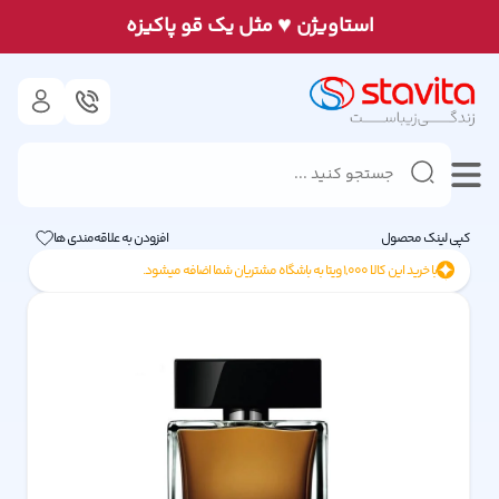
♥
استاويژن
مثل يک قو پاكيزه
کپی لینک محصول
افزودن به علاقه‌مندی ها
با خرید این کالا
1,000
ویتا به باشگاه مشتریان شما اضافه میشود.