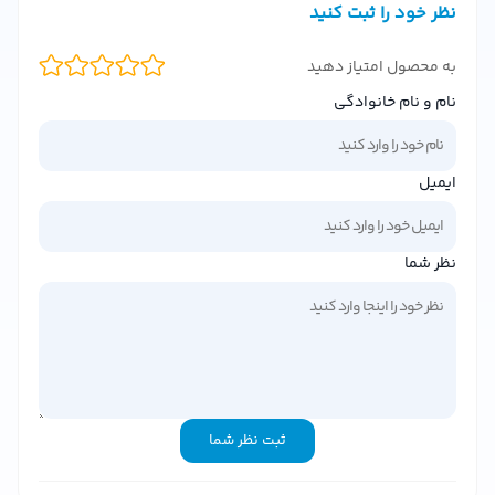
نظر خود را ثبت کنید
حجم:
50 میلی‌لیتر
نوع رایحه:
گرم، شرقی، چوبی
به محصول امتیاز دهید
مناسب برای:
آقایان
نام و نام خانوادگی
ماندگاری:
بالا (8 تا 12 ساعت)
پخش بوی عالی:
مناسب برای مجالس و مهمانی‌ها
تاریخچه و معرفی برند دالچی گابانا
ایمیل
برند
دالچی گابانا
یکی از مشهورترین برندهای مد و لوکس در
نظر شما
جهان است که در سال 1985 توسط دومنیکو دالچی و استفانو
گابانا تأسیس شد. این برند ایتالیایی با طراحی‌های خلاقانه و
محصولات باکیفیت، همواره در صنعت مد و عطرسازی پیشرو
بوده است. عطر
The One
یکی از محبوب‌ترین محصولات این برند
است که طرفداران بسیاری در سراسر جهان دارد.
تحلیل رایحه عطر The One دالچی گابانا
ثبت نظر شما
رایحه‌ی
عطر دالچی گابانا The One
ترکیبی منحصر به فرد از