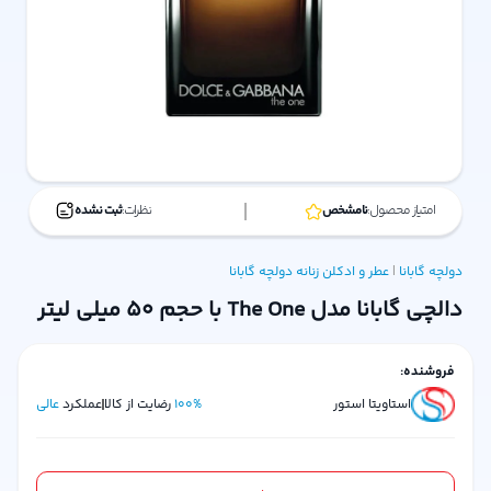
امتیاز محصول:
نامشخص
نظرات:
ثبت نشده
دولچه گابانا
|
عطر و ادکلن زنانه
دولچه گابانا
دالچی گابانا مدل The One با حجم 50 میلی لیتر
فروشنده:
استاویتا استور
%
100
رضایت از کالا
عملکرد
عالی