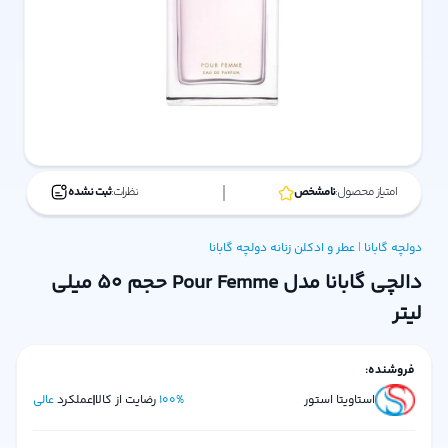
امتیاز محصول:
نامشخص
نظرات:
ثبت نشده
دولچه گابانا
|
عطر و ادکلن زنانه
دولچه گابانا
دالچی گابانا مدل Pour Femme حجم 50 میلی
لیتر
فروشنده:
استاویتا استور
%
100
رضایت از کالا
عملکرد
عالی