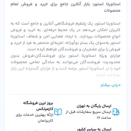
استاویتا استور: بازار آنلاین جامع برای خرید و فروش تمام
آیا این عطر برای پوست‌های حساس مناسب است؟
محصولات
بله، این عطر با فرمولاسیون ملایم ساخته شده و برای اکثر
استاویتا استور، یک پلتفرم فروشگاهی آنلاین و جامع است که به
پوست‌ها مناسب است. اما در صورت داشتن حساسیت خاص،
کاربران امکان می‌دهد در یک محیط حرفه‌ای، به خرید و فروش
انواع محصولات بپردازند. با ایجاد فضایی امن و شفاف، استاویتا
ابتدا تست پوستی انجام دهید.
استور به‌عنوان یک بستر نوآورانه، تجربه‌ای منحصر به فرد از خرید و
آیا این محصول اورجینال است؟
فروش را برای مشتریان و فروشندگان فراهم کرده است.
تمام محصولات عرضه شده در
استاویتا استور
اورجینال بوده و با
مزایای ویژه استاویتا استور برای فروشندگان:فروش بدون
محدودیت: فروشندگان می‌توانند به سادگی تمامی محصولات
گارانتی اصالت کالا ارائه می‌شوند.
خود را در استاویتا استور عرضه کنند و از مزایای گسترده این بازار
آیا امکان ارسال به شهرستان وجود دارد؟
بهره‌مند شوند.
بله، ما به تمام نقاط ایران ارسال داریم و زمان تحویل بسته به
احراز هویت سریع و ساده: پس از بارگزاری مدارک و احراز هویت،
دیدن بیشتر
فروشندگان می‌توانند به سرعت فعالیت خود را آغاز کنند.
شهر مقعر متفاوت است.
کمیسیون‌های منعطف: استاویتا استور با ارائه کمیسیون‌های
جمع‌بندی
قابل تنظیم، شرایطی را فراهم می‌کند که فروشندگان بتوانند به
بروز ترین فروشگاه
ارسال رایگان به تهران
بهترین نحو از پلتفرم استفاده کنند.
کازمیتکس
عطر
دالچی گابانا مدل Pour Femme حجم 50 میلی‌لیتر
با رایحه‌ای
ارسال سریع سفارشات قبل از
امکانات و ویژگی‌های استاویتا استور برای مشتریان:تنوع گسترده
ارائه بهترین خدمات برای
ساعت 17
گرم و جذاب خود، می‌تواند انتخاب مناسبی برای بانوانی باشد
محصولات: از لوازم آرایشی، بهداشتی، عطرها و محصولات دیگر، تا
کاربرانمان
کالاهای دیجیتال و فیزیکی، استاویتا استور همه نیازهای شما را
که به دنبال یک عطر ماندگار و خاص هستند. این محصول با
ارسال به سراسر کشور