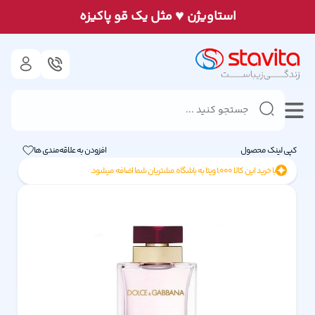
♥
استاويژن
مثل يک قو پاكيزه
کپی لینک محصول
افزودن به علاقه‌مندی ها
با خرید این کالا
1,000
ویتا به باشگاه مشتریان شما اضافه میشود.