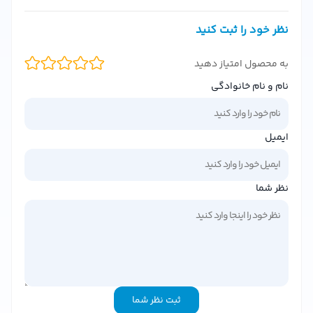
ویژگی‌های منحصر به فرد عطر دالچی گابانا Pour Femme
نظر خود را ثبت کنید
این عطر با طراحی شیک و ظریف خود، نه‌تنها یک رایحه خوش‌بو،
بلکه یک اکسسوری لوکس برای بانوان است. برخی از ویژگی‌های
به محصول امتیاز دهید
بارز آن عبارتند از:
نام و نام خانوادگی
رایحه گرم و زنانه:
ترکیبی از نت‌های گل یاس، میوه‌های
استوایی و وانیل.
ماندگاری بالا:
تا 8 ساعت ماندگاری روی پوست.
ایمیل
طراحی شیشه لوکس:
بطری شیشه‌ای با طراحی مدرن و کلاسیک.
مناسب برای تمام فصول:
رایحه‌ای همه‌فصل که در هر زمانی از
نظر شما
سال قابل استفاده است.
نت‌های عطر دالچی گابانا Pour Femme
این عطر با ترکیبی از نت‌های مختلف، تجربه‌ای چندبعدی از
رایحه‌های خوش‌بو را ارائه می‌دهد:
نت ابتدایی (تاپ نوت):
ترنج، گلابی و تمشک.
ثبت نظر شما