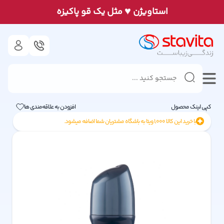
♥
استاويژن
مثل يک قو پاكيزه
کپی لینک محصول
افزودن به علاقه‌مندی ها
با خرید این کالا
1,000
ویتا به باشگاه مشتریان شما اضافه میشود.