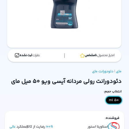
امتیاز محصول:
نامشخص
نظرات:
ثبت نشده
مای
|
دئودورانت
مای
دئودورانت رولی مردانه آیسی ویو 50 میل مای
انتخاب حجم:
50 ml
فروشنده:
استاویتا استور
%
100
رضایت از کالا
عملکرد
عالی