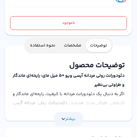
ناموجود
توضیحات
مشخصات
نحوه استفاده
توضیحات محصول
دئودورانت رولی مردانه آیسی ویو 50 میل مای: رایحه‌ای ماندگار
و طراوتی بی‌نظیر
اگر به دنبال یک دئودورانت مردانه با کیفیت، رایحه‌ای ماندگار و
اثربخشی طولانی‌مدت هستید،
دئودورانت رولی مردانه آیسی
ویو 50 میل مای
انتخاب ایده‌آلی برای شماست. این محصول با
بیشتر
فرمولاسیون پیشرفته و رایحه‌ای جذاب، حس طراوت و اعتماد به
نفس را در طول روز به شما هدیه می‌دهد. در
استاویتا استور
،