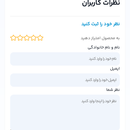
نظرات کاربران
این دئودورانت مردانه با بهترین قیمت و ضمانت اصل بودن کالا
عرضه می‌شود.
ویژگی‌های منحصر به فرد دئودورانت رولی مردانه آیسی ویو
نظر خود را ثبت کنید
این دئودورانت رولی با حجم 50 میلی‌لیتر، طراحی شده تا
به محصول امتیاز دهید
نیازهای روزانه آقایان به محصولی با کیفیت و خوشبو را برطرف
نام و نام خانوادگی
کند. برخی از مهم‌ترین ویژگی‌های آن عبارتند از:
رایحه‌ای ماندگار و جذاب:
ترکیبی از رایحه‌های مردانه و مدرن که
تا ساعات طولانی روی پوست باقی می‌ماند.
ایمیل
پیشگیری از تعریق و بوی نامطبوع:
فرمولاسیون ضد تعریق این
محصول، از ایجاد بوی نامطبوع حتی در فعالیت‌های روزانه
نظر شما
سنگین جلوگیری می‌کند.
مناسب برای پوست‌های حساس:
فاقد الکل و مواد
تحریک‌کننده، بنابراین برای پوست‌های حساس نیز مناسب
است.
طراحی کاربردی و رولی:
استفاده آسان و بدون ایجاد لکه روی