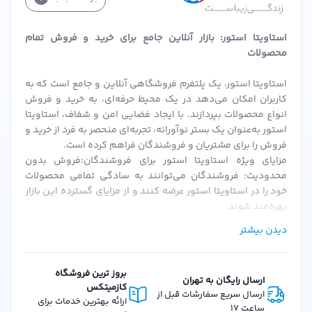
باکیفیت هستند. همچنین، قیمت این محصول در مقایسه با
برندهای مشابه خارجی بسیار مقرون‌به‌صرفه است.
استاویتا استور: بازار آنلاین جامع برای خرید و فروش تمام
خرید آسان و سریع از استاویتا استور
محصولات
برای خرید
دئودورانت رولی مردانه آیسی ویو 50 میل مای
،
استاویتا استور، یک پلتفرم فروشگاهی آنلاین و جامع است که به
کاربران امکان می‌دهد در یک محیط حرفه‌ای، به خرید و فروش
کافیست به
وبسایت استاویتا استور
مراجعه کنید. این فروشگاه
انواع محصولات بپردازند. با ایجاد فضایی امن و شفاف، استاویتا
معتبر، با ارائه محصولات اصل و با کیفیت، همراه با خدمات پس
استور به‌عنوان یک بستر نوآورانه، تجربه‌ای منحصر به فرد از خرید و
فروش را برای مشتریان و فروشندگان فراهم کرده است.
از فروش عالی، بهترین گزینه برای خرید اینترنتی است.
مزایای ویژه استاویتا استور برای فروشندگان:فروش بدون
همچنین، امکان ارسال سریع به سراسر ایران و پرداخت امن در
محدودیت: فروشندگان می‌توانند به سادگی تمامی محصولات
محل را فراهم کرده‌است.
خود را در استاویتا استور عرضه کنند و از مزایای گسترده این بازار
بهره‌مند شوند.
سوالات متداول درباره دئودورانت رولی مردانه آیسی ویو
احراز هویت سریع و ساده: پس از بارگزاری مدارک و احراز هویت،
دیدن بیشتر
فروشندگان می‌توانند به سرعت فعالیت خود را آغاز کنند.
آیا این دئودورانت برای پوست‌های حساس مناسب است؟
کمیسیون‌های منعطف: استاویتا استور با ارائه کمیسیون‌های
بله، این محصول فاقد الکل و مواد تحریک‌کننده است و برای
قابل تنظیم، شرایطی را فراهم می‌کند که فروشندگان بتوانند به
بروز ترین فروشگاه
ارسال رایگان به تهران
پوست‌های حساس نیز مناسب می‌باشد.
بهترین نحو از پلتفرم استفاده کنند.
کازمیتکس
ارسال سریع سفارشات قبل از
امکانات و ویژگی‌های استاویتا استور برای مشتریان:تنوع گسترده
ارائه بهترین خدمات برای
ماندگاری رایحه این دئودورانت چقدر است؟
ساعت 17