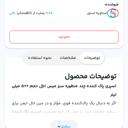
فروشنده:
استاویتا استور
%
100
رضایت از کالا
عملکرد
عالی
ناموجود
توضیحات
مشخصات
نحوه استفاده
توضیحات محصول
اسپری پاک کننده چند منظوره سبز میس انژل حجم 500 میلی
لیتر
اگر به دنبال یک پاک‌کننده قوی، مؤثر و در عین حال ایمن برای
سطوح مختلف منزل یا محل کار خود هستید،
اسپری پاک کننده
چند منظوره سبز میس انژل حجم 500 میلی لیتر
انتخاب ایده‌آلی
بیشتر