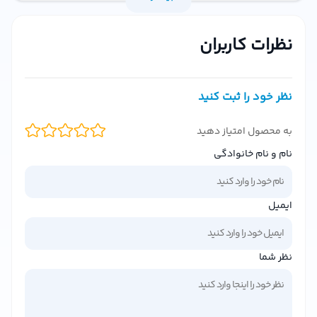
است. این محصول با فرمولاسیون پیشرفته و دوستدار محیط
زیست، قدرت پاک‌کنندگی بالا و رایحه دلنشین دارد. در ادامه به
نظرات کاربران
بررسی ویژگی‌ها، مزایا و نحوه استفاده از این اسپری پاک کننده
می‌پردازیم.
ویژگی‌های اصلی اسپری پاک کننده چند منظوره میس انژل
نظر خود را ثبت کنید
حجم مناسب (500 میلی‌لیتر):
این محصول با حجم 500
به محصول امتیاز دهید
میلی‌لیتر، گزینه‌ای مقرون‌به‌صرفه و کاربردی برای مصارف روزمره
نام و نام خانوادگی
است.
فرمولاسیون سبز و ایمن:
بدون مواد شیمیایی مضر، مناسب
برای خانواده‌ها و افراد حساس.
ایمیل
پاک‌کنندگی قوی:
از بین بردن چربی، لکه‌های سخت و آلودگی‌ها
با کمترین تلاش.
نظر شما
رایحه مطبوع:
عطر ملایم و دلپذیر که فضای خانه را تازه و تمیز
نگه می‌دارد.
کاربرد چندمنظوره:
مناسب برای سطوح مختلف از جمله شیشه،