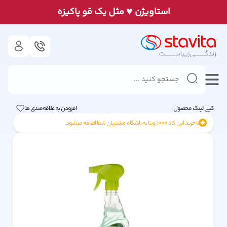
♥
استاويژن
مثل يک قو پاكيزه
کپی لینک محصول
افزودن به علاقه‌مندی ها
با خرید این کالا
1,000
ویتا به باشگاه مشتریان شما اضافه میشود.