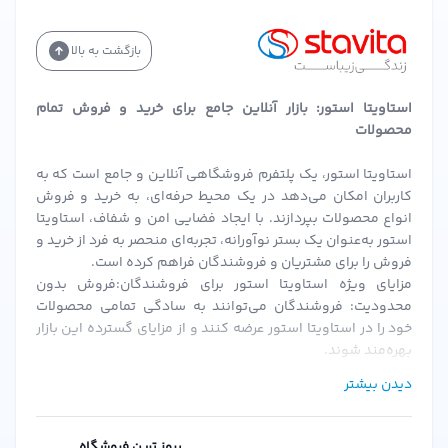
بعد از خرید.
سوالات متداول درباره اسپری پاک کننده میس انژل
بازگشت به بالا
آیا این محصول برای سطوح چوبی مناسب است؟
استاویتا استور: بازار آنلاین جامع برای خرید و فروش تمام
بله، این اسپری برای سطوح چوبی نیز ایمن است، اما بهتر است
محصولات
ابتدا روی بخش کوچکی تست شود.
آیا می‌توان از این اسپری برای تمیز کردن وسایل کودکان
استاویتا استور، یک پلتفرم فروشگاهی آنلاین و جامع است که به
کاربران امکان می‌دهد در یک محیط حرفه‌ای، به خرید و فروش
استفاده کرد؟
انواع محصولات بپردازند. با ایجاد فضایی امن و شفاف، استاویتا
بله، به دلیل فرمولاسیون سبز و بدون مواد سمی، برای وسایل
استور به‌عنوان یک بستر نوآورانه، تجربه‌ای منحصر به فرد از خرید و
فروش را برای مشتریان و فروشندگان فراهم کرده است.
کودکان نیز مناسب است.
مزایای ویژه استاویتا استور برای فروشندگان:فروش بدون
آیا این محصول بوی تند دارد؟
محدودیت: فروشندگان می‌توانند به سادگی تمامی محصولات
خیر، رایحه این اسپری ملایم و مطبوع است و باعث ایجاد
خود را در استاویتا استور عرضه کنند و از مزایای گسترده این بازار
بهره‌مند شوند.
حساسیت نمی‌شود.
احراز هویت سریع و ساده: پس از بارگزاری مدارک و احراز هویت،
جمع‌بندی
دیدن بیشتر
فروشندگان می‌توانند به سرعت فعالیت خود را آغاز کنند.
کمیسیون‌های منعطف: استاویتا استور با ارائه کمیسیون‌های
اسپری پاک کننده چند منظوره سبز میس انژل حجم 500 میلی
قابل تنظیم، شرایطی را فراهم می‌کند که فروشندگان بتوانند به
بروز ترین فروشگاه