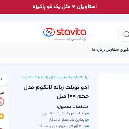
♥
استاويژن
مثل يک قو پاكيزه
گیری سفارش
درباره ما
برند لانکوم
عطر و ادکلن زنانه
برند لانکوم
|
ام
ادو تویلت زنانه لانکوم مدل
فرو
حجم 100 میل
مشخصات محصول:
برند لوکس
:
لانکوم فرانسوی
پایداری بالا
:
عطر ماندگار
نت های خوشبو
:
زنبق و مشک