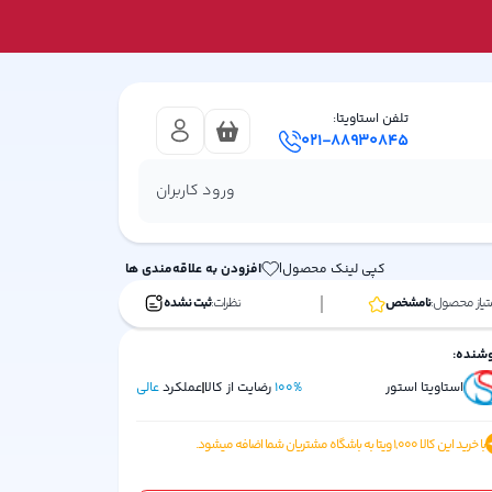
تلفن استاویتا:
021-88930845
ورود کاربران
کپی لینک محصول
|
افزودن به علاقه‌مندی ها
تیاز محصول:
نامشخص
نظرات:
ثبت نشده
شنده:
استاویتا استور
%
100
رضایت از کالا
عملکرد
عالی
با خرید این کالا
1,000
ویتا به باشگاه مشتریان شما اضافه میشود.