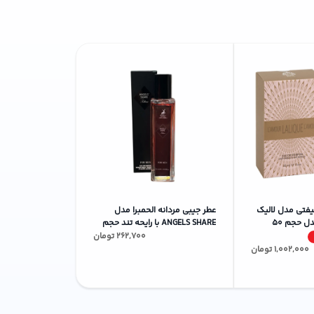
شار بهتر رایحه کمک می‌کند. از آنجا که این محصول
نیفتی مدل لالیک
عطر جیبی مردانه الحمبرا مدل
لامور با رایحه معتدل حجم 50
ANGELS SHARE با رایحه تند حجم
35 میلی‌لیتر
262,700
تومان
1,002,000
تومان