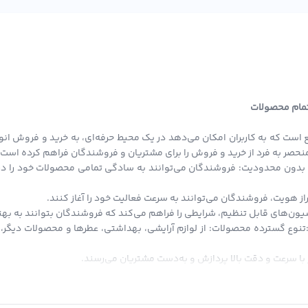
ه‌اند، نظرات مثبتی درباره آن داشته‌اند:
 دارد و برای محل کار و مهمانی هر دو مناسب است." - سارا از تهران
اسبی برای دوستانم بود." - نیلوفر از اصفهان
 تمام محصولات
صول را از
استاویتا استور
دریافت کنید.
 است که به کاربران امکان می‌دهد در یک محیط حرفه‌ای، به خرید و فروش انو
ی منحصر به فرد از خرید و فروش را برای مشتریان و فروشندگان فراهم کرده است.
بدون محدودیت: فروشندگان می‌توانند به سادگی تمامی محصولات خود را در ا
از هویت، فروشندگان می‌توانند به سرعت فعالیت خود را آغاز کنند.
ون‌های قابل تنظیم، شرایطی را فراهم می‌کند که فروشندگان بتوانند به بهتری
یز مناسب است، اما در صورت داشتن آلرژی خاص، بهتر است ابتدا تست کنید.
:تنوع گسترده محصولات: از لوازم آرایشی، بهداشتی، عطرها و محصولات دیگر، ت
با سرعت و دقت بالا پردازش و به‌دست مشتریان می‌رسند.
ه صفحه محصول در
استاویتا استور
مراجعه کنید. ما امکان پرداخت آنلاین امن
تاویتا استور، امکان خرید قسطی است که کاربران می‌توانند با شرایط آسان از 
تیبانی ما آماده پاسخگویی به سوالات شماست.
دیه‌ای به صورت اعتبار به کیف پول دیجیتال شما اضافه می‌شود که می‌توانید د
 انحصار در حوزه فروش دیجیتال و فیزیکی، تلاش می‌کند تا بستری برابر و آزا