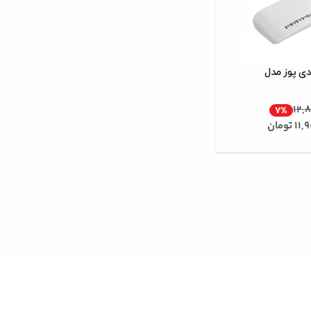
دی پوز مدل
12,
7
%
11,
تومان