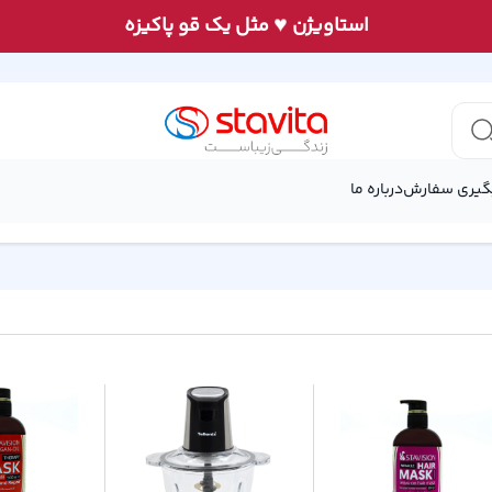
♥
استاويژن
مثل يک قو پاكيزه
گیری سفارش
درباره ما