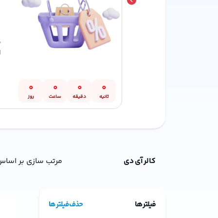
م
ا
0
0
0
0
ثانیه
دقیقه
ساعت
روز
کالر آی دی
مرتب سازی بر اساس
فیلتر ها
حذف فیلتر ها