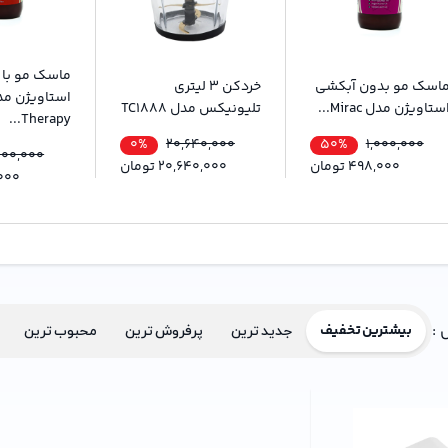
ماسک مو با 
اسک مو بدون آبکشی
خردکن 3 لیتری
استاویژن مد
ستاویژن مدل Mirac...
تلیونیکس مدل TC1888
Therapy...
0%
50%
20,640,000
1,000,000
000,000
498,000
تومان
20,640,000
تومان
000
 :
بیشترین تخفیف
جدید ترین
پرفروش ترین
محبوب ترین