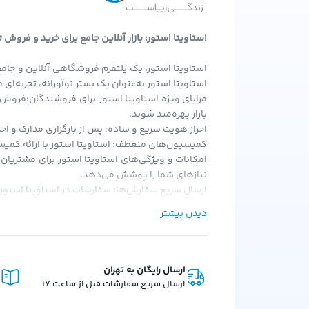
لوازم خانگی برقی
مای
زیبایی و سلامت
استاویتا استور: بازار آنلاین جامع برای خرید و فروش
نمایش برندهای بیشتر
ورزش و سفر
استاویتا استور، یک پلتفرم فروشگاهی آنلاین و جامع
استاویتا استور به‌عنوان یک بستر نوآورانه، تجربه‌ا
مزایای ویژه استاویتا استور برای فروشندگان:فروش 
ابزار آلات و تجهیزات
بازار بهره‌مند شوند.
احراز هویت سریع و ساده: پس از بارگزاری مدارک و احر
خودرو و موتورسیکلت
کمیسیون‌های منعطف: استاویتا استور با ارائه کمیسی
امکانات و ویژگی‌های استاویتا استور برای مشتریان
محصولات بومی و محلی
نیازهای شما را پوشش می‌دهد.
ارسال سریع سفارش‌ها: سفارشات در استاویتا استور 
کارت هدیه
امکان خرید قسطی: یکی از ویژگی‌های منحصر به فرد اس
دیدن بیشتر
هدیه در کیف پول: با هر خرید از استاویتا استور، ه
کالای کارکرده
رویکرد استاویتا استور:استاویتا استور با هدف حذف
پلتفرم بر این باور است که هر کس باید فرصت برابر 
طلا و نقره
ارسال رایگان به تهران
ارسال سریع سفارشات قبل از ساعت 17