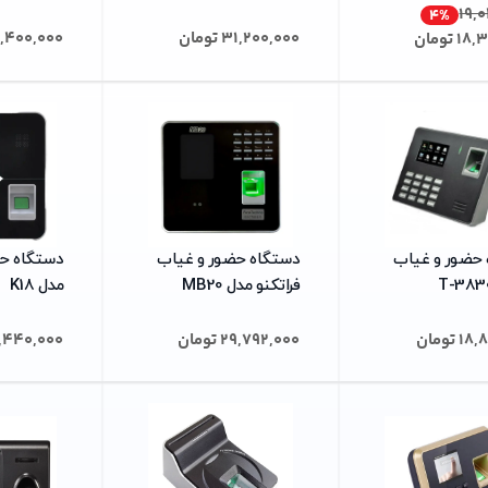
19,
4
%
31,200,000
تومان
,400,000
18,
تومان
حضور و غیاب
دستگاه حضور و غیاب
دستگاه ح
فراتکنو مدل MB20
مدل K18
18,
تومان
29,792,000
تومان
,440,000