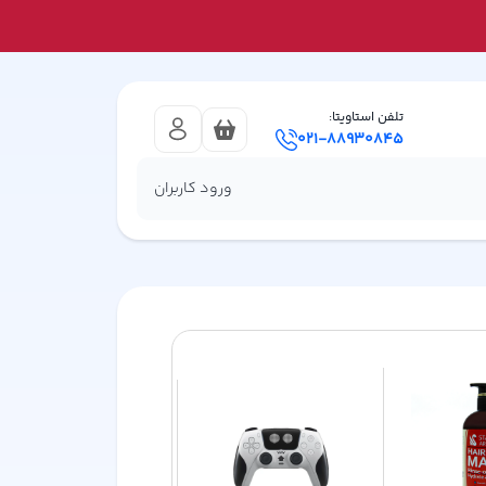
تلفن استاویتا:
021-88930845
ورود کاربران