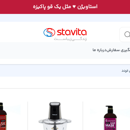
♥
استاويژن
مثل يک قو پاكيزه
گیری سفارش
درباره ما
تردد