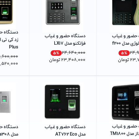
دستگاه ح
حضور و غیاب
دستگاه حضور و غیاب
ژی مدل f200
فراتکنو مدل LX17
Plus
24,640,000
24,
5
%
5
%
1,600,000
23,
تومان
23,408,000
تومان
,520,000
حضور و غیاب
دستگاه حضور و غیاب
دستگاه ح
مدل TM1800
مدل AT762 Eco
مدل kamatec ka308