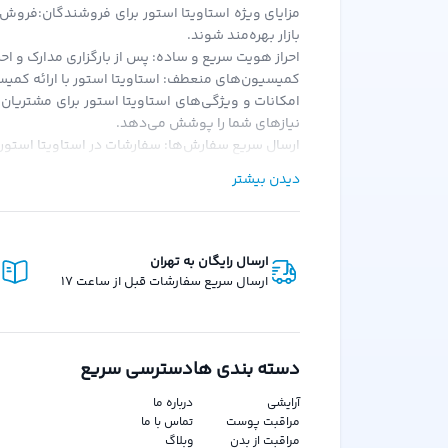
مزایای ویژه استاویتا استور برای فروشندگان:فروش 
بازار بهره‌مند شوند.
احراز هویت سریع و ساده: پس از بارگزاری مدارک و احر
کمیسیون‌های منعطف: استاویتا استور با ارائه کمیسی
امکانات و ویژگی‌های استاویتا استور برای مشتریان
نیازهای شما را پوشش می‌دهد.
ارسال سریع سفارش‌ها: سفارشات در استاویتا استور 
امکان خرید قسطی: یکی از ویژگی‌های منحصر به فرد اس
دیدن بیشتر
هدیه در کیف پول: با هر خرید از استاویتا استور، ه
رویکرد استاویتا استور:استاویتا استور با هدف حذف
پلتفرم بر این باور است که هر کس باید فرصت برابر 
ارسال رایگان به تهران
ارسال سریع سفارشات قبل از ساعت 17
دسته بندی ها
دسترسی سریع
آرایشی
درباره ما
مراقبت پوست
تماس با ما
مراقبت از بدن
وبلاگ