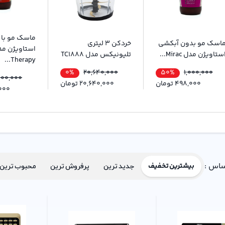
ماسک مو با 
اسک مو بدون آبکشی
خردکن 3 لیتری
استاویژن مد
ستاویژن مدل Mirac...
تلیونیکس مدل TC1888
Therapy...
0%
50%
20,640,000
1,000,000
000,000
498,000
تومان
20,640,000
تومان
000
ساس :
بیشترین تخفیف
جدید ترین
پرفروش ترین
محبوب ترین