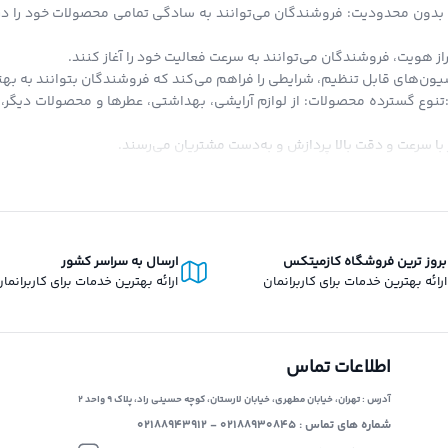
بدون محدودیت: فروشندگان می‌توانند به سادگی تمامی محصولات خود را در ا
از هویت، فروشندگان می‌توانند به سرعت فعالیت خود را آغاز کنند.
ون‌های قابل تنظیم، شرایطی را فراهم می‌کند که فروشندگان بتوانند به بهتری
:تنوع گسترده محصولات: از لوازم آرایشی، بهداشتی، عطرها و محصولات دیگر، ت
با سرعت و دقت بالا پردازش و به‌دست مشتریان می‌رسند.
تاویتا استور، امکان خرید قسطی است که کاربران می‌توانند با شرایط آسان از 
دیه‌ای به صورت اعتبار به کیف پول دیجیتال شما اضافه می‌شود که می‌توانید د
 انحصار در حوزه فروش دیجیتال و فیزیکی، تلاش می‌کند تا بستری برابر و آزا
برای ارائه محصولات خود داشته باشد، بدون محدودیت‌های انحصاری.
بروز ترین فروشگاه کازمیتکس
ارسال به سراسر کشور
ارائه بهترین خدمات برای کاربرانمان
ارائه بهترین خدمات برای کاربرانما
اطلاعات تماس
آدرس : تهران، خیابان مطهری، خیابان لارستان، کوچه حسینی راد، پلاک ۹ واحد ۲
شماره های تماس : ۰۲۱۸۸۹۳۰۸۴۵ - ۰۲۱۸۸۹۴۳۹۱۲