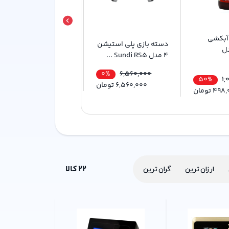
آبکشی
دسته بازی پلی استیشن
محفظه نگهدارنده عطر
ل
۴ مدل Sundi RS5 ...
مدل Easy-Refill ک...
75%
0%
532,800
6,560,000
50%
1,
6,560,000
تومان
133,200
تومان
498,
تومان
22
کالا
ارزان ترین
گران ترین