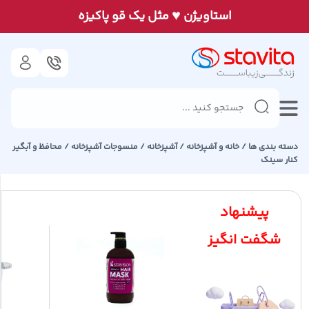
♥
استاويژن
مثل يک قو پاكيزه
دسته بندی ها /
خانه و آشپزخانه
/
آشپزخانه
/
منسوجات آشپزخانه
/
محافظ و آبگیر
کنار سینک
پیشنهاد
شگفت انگیز