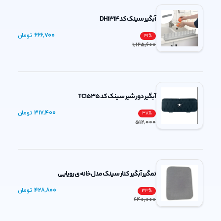
آبگیر سینک کد DH1314
666,700
تومان
41
%
1,125,600
آبگیر دور شیر سینک کد TC1535
317,400
تومان
38
%
512,000
نمگیر آبگیر کنار سینک مدل خانه ی رویایی
428,800
تومان
33
%
640,000