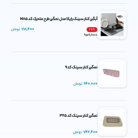
آبگیر کنار سینک رایکا مدل نمگیر طرح متحرک کد M85
718,400
تومان
25
%
959,800
نمگیر کنار سینک کد 9
640,000
تومان
نمگیر کنار سینک کد 325
742,400
تومان