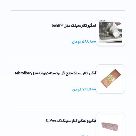
نمگیر کنار سینک مدل beh123
588,800
تومان
آبگیر کنار سینک طرح گل برجسته دورویه مدل Microfiber
702,400
تومان
آبگیر و نمگیر کنار سینک کد S-400