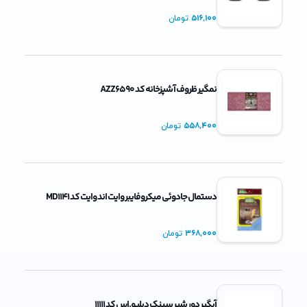
516,100
تومان
نمگیر ظروف آشپزخانه کد AZZ6590
558,400
تومان
دستمال جادوئی میکروفایبر وایت اند وایت کد MD1141
368,000
تومان
آبگیر دور شیر سینک دبلیو.اس کد 11111