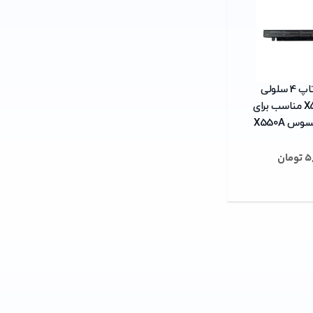
باتری لپ تاپ 4 سلولی
مدل X550A مناسب برای
س X550A
5
تومان