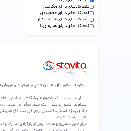
فقط کالاهای موجود
لیتیوم پلیمری
4 سلولی
لوازم خانگی برقی
مای
Samsung
لیتیوم یونی
6 سلولی
فقط کالاهای دارای رنگ‌بندی
Sony
8 سلولی
فقط کالاهای دارای حجم‌بندی
زیبایی و سلامت
Toshiba
نمایش برندهای بیشتر
فقط کالاهای دارای هدیه اعتبار
Zigorat
فقط کالاهای دارای هدیه ویتا
ورزش و سفر
ابزار آلات و تجهیزات
خودرو و موتورسیکلت
محصولات بومی و محلی
کارت هدیه
استاویتا استور: بازار آنلاین جامع برای خرید و فروش
کالای کارکرده
استاویتا استور، یک پلتفرم فروشگاهی آنلاین و جامع
استاویتا استور به‌عنوان یک بستر نوآورانه، تجربه‌ا
طلا و نقره
مزایای ویژه استاویتا استور برای فروشندگان:فروش 
بازار بهره‌مند شوند.
احراز هویت سریع و ساده: پس از بارگزاری مدارک و احر
کمیسیون‌های منعطف: استاویتا استور با ارائه کمیسی