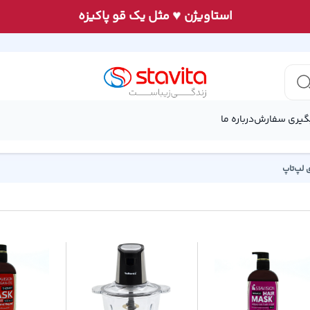
♥
استاويژن
مثل يک قو پاكيزه
گیری سفارش
درباره ما
ی لپ‌تاپ