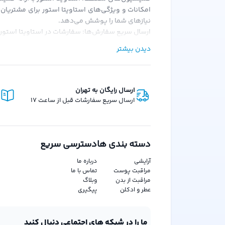
امکانات و ویژگی‌های استاویتا استور برای مشتریان
نیازهای شما را پوشش می‌دهد.
ارسال سریع سفارش‌ها: سفارشات در استاویتا استور 
امکان خرید قسطی: یکی از ویژگی‌های منحصر به فرد اس
دیدن بیشتر
هدیه در کیف پول: با هر خرید از استاویتا استور، ه
رویکرد استاویتا استور:استاویتا استور با هدف حذف
پلتفرم بر این باور است که هر کس باید فرصت برابر 
ارسال رایگان به تهران
ارسال سریع سفارشات قبل از ساعت 17
دسته بندی ها
دسترسی سریع
آرایشی
درباره ما
مراقبت پوست
تماس با ما
مراقبت از بدن
وبلاگ
عطر و ادکلن
پیگیری
ما را در شبکه های اجتماعی دنبال کنید