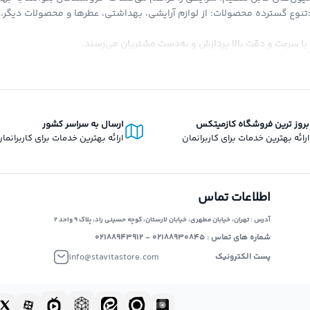
:تنوع گسترده محصولات: از لوازم آرایشی، بهداشتی، عطرها و محصولات دیگر، ت
با سرعت و دقت بالا پردازش و به‌دست مشتریان می‌رسند.
تاویتا استور، امکان خرید قسطی است که کاربران می‌توانند با شرایط آسان از 
دیه‌ای به صورت اعتبار به کیف پول دیجیتال شما اضافه می‌شود که می‌توانید د
 انحصار در حوزه فروش دیجیتال و فیزیکی، تلاش می‌کند تا بستری برابر و آزا
برای ارائه محصولات خود داشته باشد، بدون محدودیت‌های انحصاری.
بروز ترین فروشگاه کازمیتکس
ارسال به سراسر کشور
ارائه بهترین خدمات برای کاربرانمان
ارائه بهترین خدمات برای کاربرانما
اطلاعات تماس
آدرس : تهران، خیابان مطهری، خیابان لارستان، کوچه حسینی راد، پلاک ۹ واحد ۲
شماره های تماس : ۰۲۱۸۸۹۳۰۸۴۵ - ۰۲۱۸۸۹۴۳۹۱۲
info@stavitastore.com
پست الکترونیک