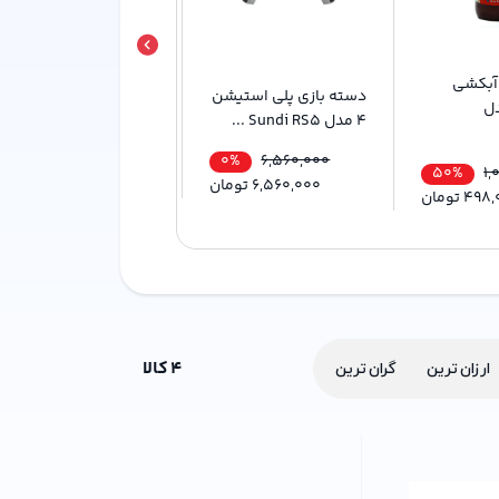
آبکشی
دسته بازی پلی استیشن
محفظه نگهدارنده عطر
ل
۴ مدل Sundi RS5 ...
مدل Easy-Refill ک...
75%
0%
532,800
6,560,000
50%
1,
6,560,000
تومان
133,200
تومان
498,
تومان
4
کالا
ارزان ترین
گران ترین