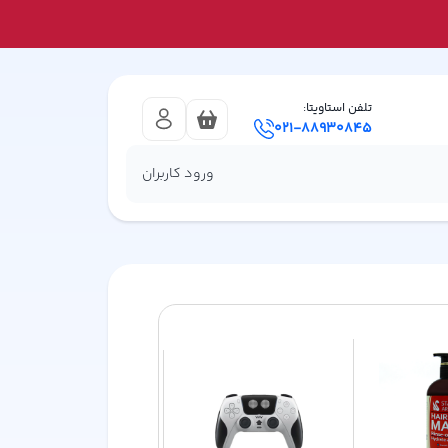
تلفن استاویتا:
021-88930845
ورود کاربران