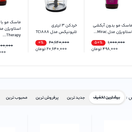
ماسک مو با 
اسک مو بدون آبکشی
خردکن 3 لیتری
استاویژن مد
ستاویژن مدل Mirac...
تلیونیکس مدل TC1888
Therapy...
0%
50%
20,640,000
1,000,000
000,000
498,000
تومان
20,640,000
تومان
000
 :
بیشترین تخفیف
جدید ترین
پرفروش ترین
محبوب ترین