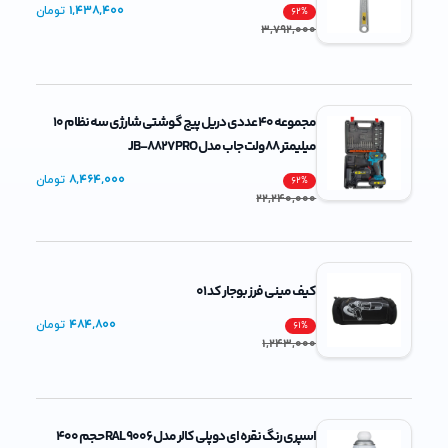
1,438,400
تومان
62
%
3,792,000
مجموعه 40 عددی دریل پیچ گوشتی شارژی سه نظام 10
میلیمتر 88 ولت جاب مدل JB-8827 PRO
8,464,000
تومان
62
%
22,240,000
کیف مینی فرز بوجار کد 01
484,800
تومان
61
%
1,243,000
اسپری رنگ نقره ای دوپلی کالر مدل RAL 9006 حجم 400