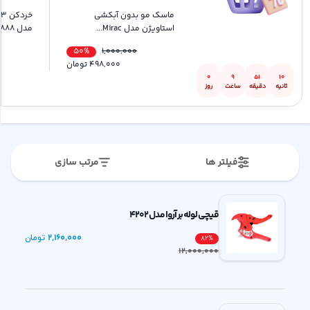
ماسک مو بدون آبکشی
خ
استاویژن مدل Mirac...
مدل TC1888
50%
1,000,000
498,000
تومان
0
9
51
10
ثانیه
دقیقه
ساعت
روز
فیلتر ها
مرتب سازی
قیچی لوله بر آروا مدل 4202
2,160,000
تومان
82
%
12,000,000