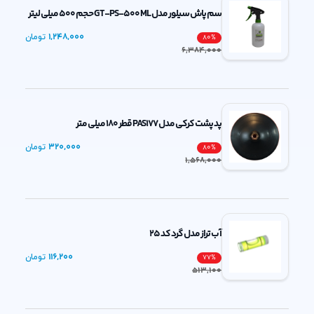
سم پاش سیلور مدل GT-PS-500 ML حجم 500 میلی لیتر
1,248,000
تومان
80
%
6,384,000
پد پشت کرکی مدل PAS177 قطر 180 میلی متر
320,000
تومان
80
%
1,568,000
آب تراز مدل گرد کد 25
116,200
تومان
77
%
513,100