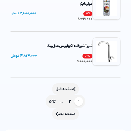
میلی لیتر
2,400,000
تومان
61
%
6,099,200
شیر آشپزخانه آکوا ریس مدل ربکا
3,824,000
تومان
60
%
9,600,000
صفحه قبل
596
...
2
1
صفحه بعد