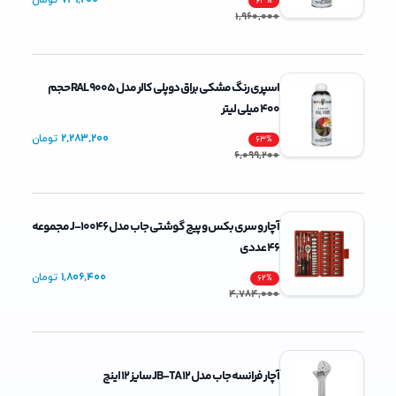
731,200
تومان
63
%
1,960,000
اسپری رنگ مشکی براق دوپلی کالر مدل RAL 9005 حجم
400 میلی لیتر
2,283,200
تومان
63
%
6,099,200
آچار و سری بکس و پیچ گوشتی جاب مدل J-10046 مجموعه
46 عددی
1,806,400
تومان
62
%
4,784,000
آچار فرانسه جاب مدل JB-TA 12 سایز 12 اینچ