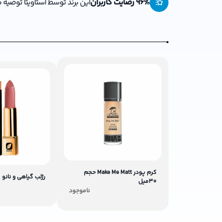
% رضایت کاربران
96
این برند توسط استاویتا توصیه
کرم پودر Make Me Matt حجم
رژلب گیاهی و نانو
30میل
ناموجود