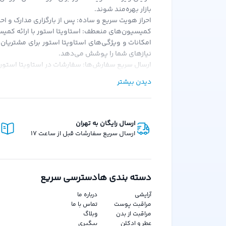
بازار بهره‌مند شوند.
احراز هویت سریع و ساده: پس از بارگزاری مدارک و احر
کمیسیون‌های منعطف: استاویتا استور با ارائه کمیسی
امکانات و ویژگی‌های استاویتا استور برای مشتریان
نیازهای شما را پوشش می‌دهد.
ارسال سریع سفارش‌ها: سفارشات در استاویتا استور 
امکان خرید قسطی: یکی از ویژگی‌های منحصر به فرد اس
دیدن بیشتر
هدیه در کیف پول: با هر خرید از استاویتا استور، ه
رویکرد استاویتا استور:استاویتا استور با هدف حذف
پلتفرم بر این باور است که هر کس باید فرصت برابر 
ارسال رایگان به تهران
ارسال سریع سفارشات قبل از ساعت 17
دسته بندی ها
دسترسی سریع
آرایشی
درباره ما
مراقبت پوست
تماس با ما
مراقبت از بدن
وبلاگ
عطر و ادکلن
پیگیری