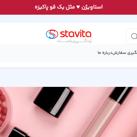
♥
استاويژن
مثل يک قو پاكيزه
گیری سفارش
درباره ما