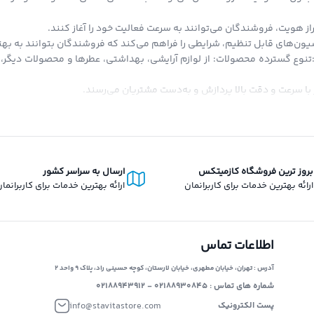
از هویت، فروشندگان می‌توانند به سرعت فعالیت خود را آغاز کنند.
ون‌های قابل تنظیم، شرایطی را فراهم می‌کند که فروشندگان بتوانند به بهتری
:تنوع گسترده محصولات: از لوازم آرایشی، بهداشتی، عطرها و محصولات دیگر، ت
با سرعت و دقت بالا پردازش و به‌دست مشتریان می‌رسند.
تاویتا استور، امکان خرید قسطی است که کاربران می‌توانند با شرایط آسان از 
دیه‌ای به صورت اعتبار به کیف پول دیجیتال شما اضافه می‌شود که می‌توانید د
 انحصار در حوزه فروش دیجیتال و فیزیکی، تلاش می‌کند تا بستری برابر و آزا
برای ارائه محصولات خود داشته باشد، بدون محدودیت‌های انحصاری.
بروز ترین فروشگاه کازمیتکس
ارسال به سراسر کشور
ارائه بهترین خدمات برای کاربرانمان
ارائه بهترین خدمات برای کاربرانما
اطلاعات تماس
آدرس : تهران، خیابان مطهری، خیابان لارستان، کوچه حسینی راد، پلاک ۹ واحد ۲
شماره های تماس : ۰۲۱۸۸۹۳۰۸۴۵ - ۰۲۱۸۸۹۴۳۹۱۲
info@stavitastore.com
پست الکترونیک