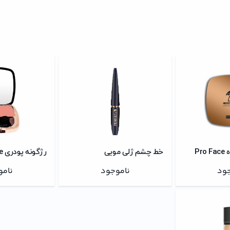
Pr
خط چشم ژلی مویی
رژگونه پودری Blush On Me
جود
ناموجود
نامو