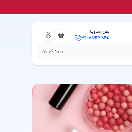
تلفن استاویتا:
021-88930845
ورود کاربران