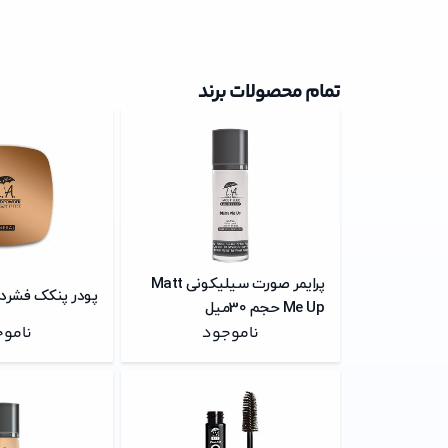
تمام محصولات برند
پرایمر صورت سیلیکونی Matt
پودر پنکک فشرده o Face
Me Up حجم 30میل
ناموجود
نامو