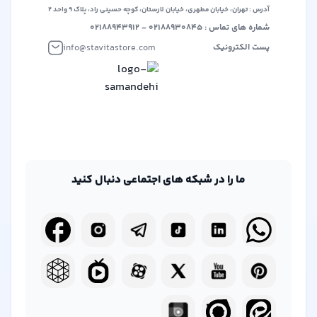
آدرس : تهران، خیابان مطهری، خیابان لارستان، کوچه حسینی راد، پلاک ۹ واحد ۲
خود داشته باشد، بدون محدودیت‌های انحصاری.
شماره های تماس : ۰۲۱۸۸۹۳۰۸۴۵ - ۰۲۱۸۸۹۴۳۹۱۲
info@stavitastore.com
پست الکترونیک
ما را در شبکه های اجتماعی دنبال کنید