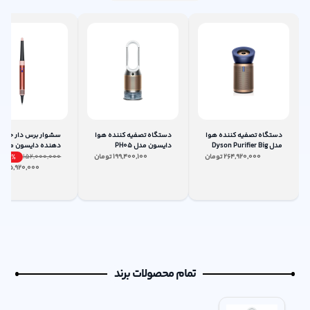
دستگاه تصفیه کننده هوا
دستگاه تصفیه کننده هوا
سشوار برس دار حالت
مدل Dyson Purifier Big
دایسون مدل PH05
دهنده دایسون مدل
Airwrap id HS08
Quiet Formaldehyde
264,920,000
تومان
199,400,100
تومان
152,000,000
4
%
BP04
145,920,000
ت
تمام محصولات برند