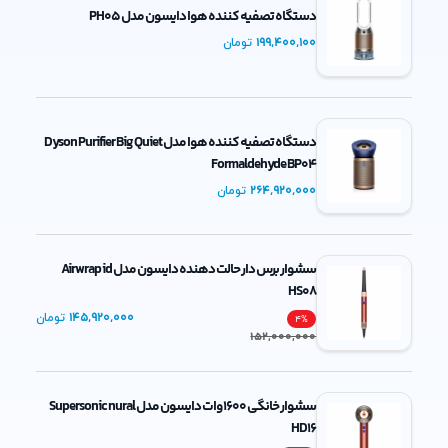
دستگاه تصفیه کننده هوا دایسون مدل PH05
199,400,100
تومان
دستگاه تصفیه کننده هوا مدل Dyson Purifier Big Quiet
Formaldehyde BP04
264,920,000
تومان
سشوار برس دار حالت دهنده دایسون مدل Airwrap id
HS08
145,920,000
تومان
4
%
152,000,000
سشوار خانگی 1600 وات دایسون مدل Supersonic nural
HD16