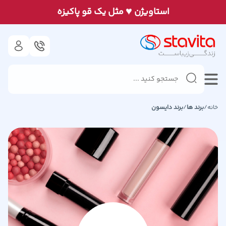
♥
استاويژن
مثل يک قو پاكيزه
خانه
/
برند ها
/
برند
دایسون