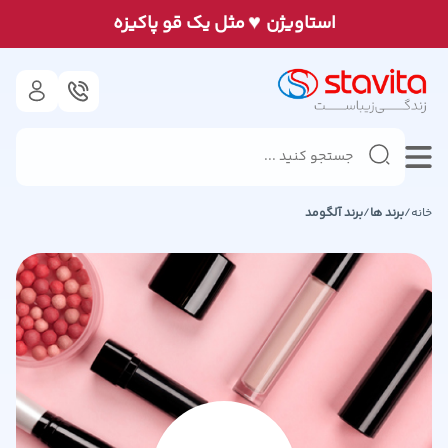
♥
استاويژن
مثل يک قو پاكيزه
خانه
/
برند ها
/
برند
آلگومد