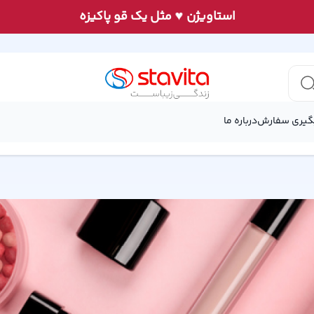
♥
استاويژن
مثل يک قو پاكيزه
گیری سفارش
درباره ما