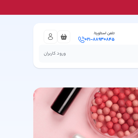
تلفن استاویتا:
021-88930845
ورود کاربران