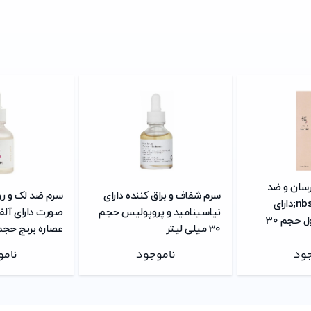
رسان و ضد
سرم شفاف و براق کننده دارای
سرم ضد لک و ر
چین و چروک&nbsp;دارای
نیاسینامید و پروپولیس حجم
صورت دارای آلفا
جنسینگ و رتینول حجم 30
30 میلی لیتر
عصاره برنج حجم 30 میلی لی
جود
ناموجود
نامو