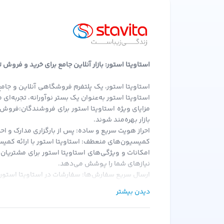
استاویتا استور: بازار آنلاین جامع برای خرید و فروش
استاویتا استور، یک پلتفرم فروشگاهی آنلاین و جامع
استاویتا استور به‌عنوان یک بستر نوآورانه، تجربه‌ا
مزایای ویژه استاویتا استور برای فروشندگان:فروش 
بازار بهره‌مند شوند.
احراز هویت سریع و ساده: پس از بارگزاری مدارک و احر
کمیسیون‌های منعطف: استاویتا استور با ارائه کمیسی
امکانات و ویژگی‌های استاویتا استور برای مشتریان
نیازهای شما را پوشش می‌دهد.
ارسال سریع سفارش‌ها: سفارشات در استاویتا استور 
امکان خرید قسطی: یکی از ویژگی‌های منحصر به فرد اس
دیدن بیشتر
هدیه در کیف پول: با هر خرید از استاویتا استور، ه
رویکرد استاویتا استور:استاویتا استور با هدف حذف
پلتفرم بر این باور است که هر کس باید فرصت برابر 