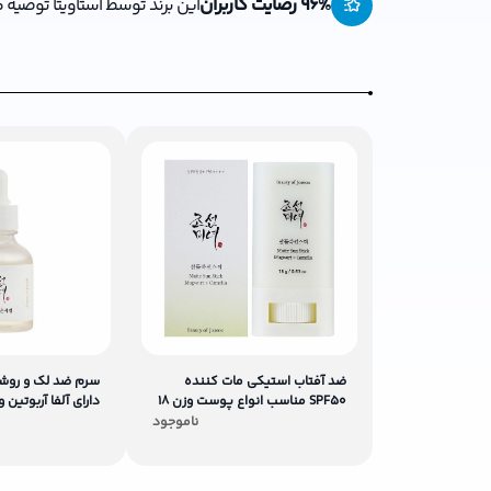
% رضایت کاربران
96
این برند توسط استاویتا توصیه
ضد آفتاب استیکی مات کننده
سرم ضد لک و روش
SPF50 مناسب انواع پوست وزن 18
دارای آلفا آربوتین 
گرم
30 میلی لیتر
ناموجود