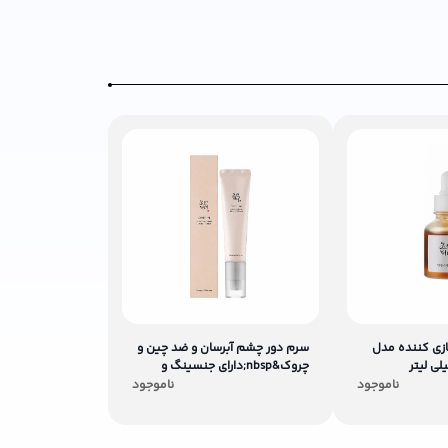
ازی کننده مدل
سرم دور چشم آبرسان و ضد چین و
چروک&nbsp;دارای جنسینگ و
رتینول حجم 30 میلی لیتر
ناموجود
ناموجود