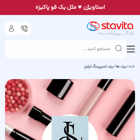
♥
استاويژن
مثل يک قو پاكيزه
خانه
/
برند ها
/
برند
اسپرینگ لیلیز