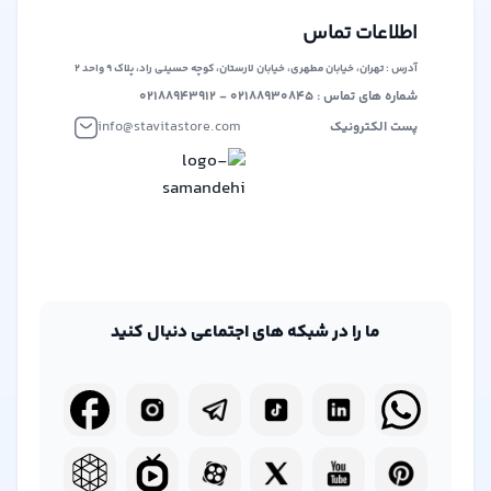
حوزه فروش دیجیتال و فیزیکی، تلاش می‌کند تا بستری برابر و
آزاد برای همه فروشندگان و خریداران ایجاد کند. این پلتفرم بر
اطلاعات تماس
این باور است که هر کس باید فرصت برابر برای ارائه محصولات
آدرس : تهران، خیابان مطهری، خیابان لارستان، کوچه حسینی راد، پلاک ۹ واحد ۲
خود داشته باشد، بدون محدودیت‌های انحصاری.
شماره های تماس : ۰۲۱۸۸۹۳۰۸۴۵ - ۰۲۱۸۸۹۴۳۹۱۲
info@stavitastore.com
پست الکترونیک
ما را در شبکه های اجتماعی دنبال کنید