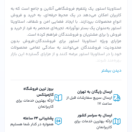
استاویتا استور، یک پلتفرم فروشگاهی آنلاین و جامع است که به
کاربران امکان می‌دهد در یک محیط حرفه‌ای، به خرید و فروش
انواع محصولات بپردازند. با ایجاد فضایی امن و شفاف، استاویتا
استور به‌عنوان یک بستر نوآورانه، تجربه‌ای منحصر به فرد از خرید و
فروش را برای مشتریان و فروشندگان فراهم کرده است.
مزایای ویژه استاویتا استور برای فروشندگان:فروش بدون
محدودیت: فروشندگان می‌توانند به سادگی تمامی محصولات
خود را در استاویتا استور عرضه کنند و از مزایای گسترده این بازار
بهره‌مند شوند.
احراز هویت سریع و ساده: پس از بارگزاری مدارک و احراز هویت،
دیدن بیشتر
فروشندگان می‌توانند به سرعت فعالیت خود را آغاز کنند.
کمیسیون‌های منعطف: استاویتا استور با ارائه کمیسیون‌های
قابل تنظیم، شرایطی را فراهم می‌کند که فروشندگان بتوانند به
بروز ترین فروشگاه
ارسال رایگان به تهران
بهترین نحو از پلتفرم استفاده کنند.
کازمیتکس
ارسال سریع سفارشات قبل از
امکانات و ویژگی‌های استاویتا استور برای مشتریان:تنوع گسترده
ارائه بهترین خدمات برای
ساعت 17
محصولات: از لوازم آرایشی، بهداشتی، عطرها و محصولات دیگر، تا
کاربرانمان
کالاهای دیجیتال و فیزیکی، استاویتا استور همه نیازهای شما را
ارسال به سراسر کشور
پشتیبانی 24 ساعته
پوشش می‌دهد.
ارائه بهترین خدمات برای
همواره در کنار شما هستیم
ارسال سریع سفارش‌ها: سفارشات در استاویتا استور با سرعت و
کاربرانمان