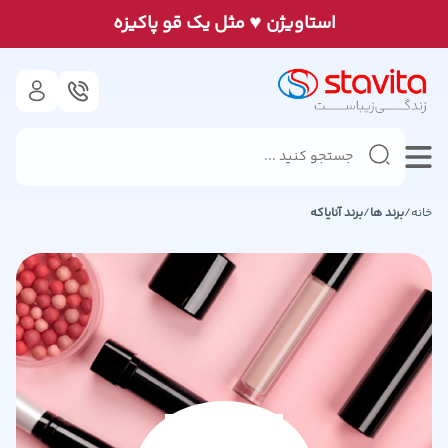
♥
استاويژن
مثل يک قو پاكيزه
خانه
/
برند ها
/
برند
آنایاکه