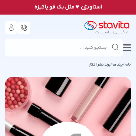
♥
استاويژن
مثل يک قو پاكيزه
خانه
/
برند ها
/
برند
نشر افکار