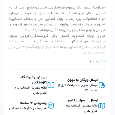
استاویتا استور، یک پلتفرم فروشگاهی آنلاین و جامع است که به
کاربران امکان می‌دهد در یک محیط حرفه‌ای، به خرید و فروش
انواع محصولات بپردازند. با ایجاد فضایی امن و شفاف، استاویتا
استور به‌عنوان یک بستر نوآورانه، تجربه‌ای منحصر به فرد از خرید و
فروش را برای مشتریان و فروشندگان فراهم کرده است.
مزایای ویژه استاویتا استور برای فروشندگان:فروش بدون
محدودیت: فروشندگان می‌توانند به سادگی تمامی محصولات
خود را در استاویتا استور عرضه کنند و از مزایای گسترده این بازار
بهره‌مند شوند.
احراز هویت سریع و ساده: پس از بارگزاری مدارک و احراز هویت،
دیدن بیشتر
فروشندگان می‌توانند به سرعت فعالیت خود را آغاز کنند.
کمیسیون‌های منعطف: استاویتا استور با ارائه کمیسیون‌های
قابل تنظیم، شرایطی را فراهم می‌کند که فروشندگان بتوانند به
بروز ترین فروشگاه
ارسال رایگان به تهران
بهترین نحو از پلتفرم استفاده کنند.
کازمیتکس
ارسال سریع سفارشات قبل از
امکانات و ویژگی‌های استاویتا استور برای مشتریان:تنوع گسترده
ارائه بهترین خدمات برای
ساعت 17
محصولات: از لوازم آرایشی، بهداشتی، عطرها و محصولات دیگر، تا
کاربرانمان
کالاهای دیجیتال و فیزیکی، استاویتا استور همه نیازهای شما را
ارسال به سراسر کشور
پشتیبانی 24 ساعته
پوشش می‌دهد.
ارائه بهترین خدمات برای
همواره در کنار شما هستیم
ارسال سریع سفارش‌ها: سفارشات در استاویتا استور با سرعت و
کاربرانمان