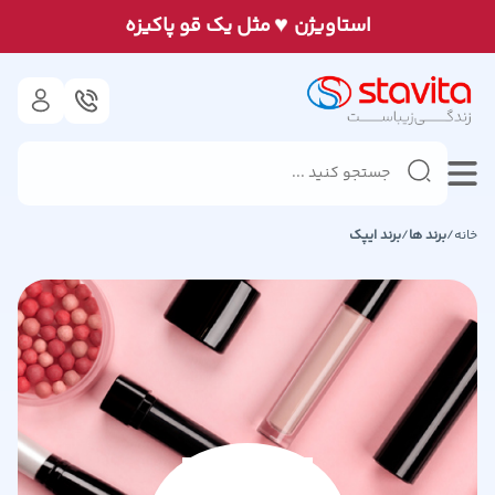
♥
استاويژن
مثل يک قو پاكيزه
خانه
/
برند ها
/
برند
ایپک