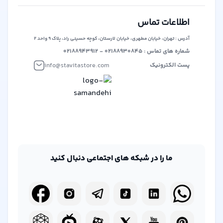
حوزه فروش دیجیتال و فیزیکی، تلاش می‌کند تا بستری برابر و
آزاد برای همه فروشندگان و خریداران ایجاد کند. این پلتفرم بر
اطلاعات تماس
این باور است که هر کس باید فرصت برابر برای ارائه محصولات
آدرس : تهران، خیابان مطهری، خیابان لارستان، کوچه حسینی راد، پلاک ۹ واحد ۲
خود داشته باشد، بدون محدودیت‌های انحصاری.
شماره های تماس : ۰۲۱۸۸۹۳۰۸۴۵ - ۰۲۱۸۸۹۴۳۹۱۲
info@stavitastore.com
پست الکترونیک
ما را در شبکه های اجتماعی دنبال کنید