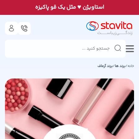
♥
استاويژن
مثل يک قو پاكيزه
خانه
/
برند ها
/
برند
آرماف