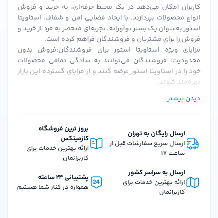
کاربران امکان می‌دهد در یک محیط حرفه‌ای، به خرید و فروش
انواع محصولات بپردازند. با ایجاد فضایی امن و شفاف، استاویتا
استور به‌عنوان یک بستر نوآورانه، تجربه‌ای منحصر به فرد از خرید و
فروش را برای مشتریان و فروشندگان فراهم کرده است.
مزایای ویژه استاویتا استور برای فروشندگان:فروش بدون
محدودیت: فروشندگان می‌توانند به سادگی تمامی محصولات
خود را در استاویتا استور عرضه کنند و از مزایای گسترده این بازار
بهره‌مند شوند.
احراز هویت سریع و ساده: پس از بارگزاری مدارک و احراز هویت،
دیدن بیشتر
فروشندگان می‌توانند به سرعت فعالیت خود را آغاز کنند.
کمیسیون‌های منعطف: استاویتا استور با ارائه کمیسیون‌های
قابل تنظیم، شرایطی را فراهم می‌کند که فروشندگان بتوانند به
بروز ترین فروشگاه
ارسال رایگان به تهران
بهترین نحو از پلتفرم استفاده کنند.
کازمیتکس
ارسال سریع سفارشات قبل از
امکانات و ویژگی‌های استاویتا استور برای مشتریان:تنوع گسترده
ارائه بهترین خدمات برای
ساعت 17
محصولات: از لوازم آرایشی، بهداشتی، عطرها و محصولات دیگر، تا
کاربرانمان
کالاهای دیجیتال و فیزیکی، استاویتا استور همه نیازهای شما را
ارسال به سراسر کشور
پشتیبانی 24 ساعته
پوشش می‌دهد.
ارائه بهترین خدمات برای
همواره در کنار شما هستیم
ارسال سریع سفارش‌ها: سفارشات در استاویتا استور با سرعت و
کاربرانمان
دقت بالا پردازش و به‌دست مشتریان می‌رسند.
امکان خرید قسطی: یکی از ویژگی‌های منحصر به فرد استاویتا