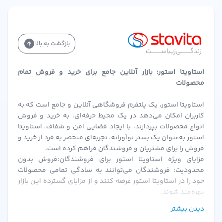
– تکیه بر تحقیق و توسعه داخلی برای تولید محصولات با
کیفیت و قیمت مناسب
– تعهد به سلامت مصرف‌کننده و حفاظت از محیط‌زیست
بازگشت به بالا
– چشم‌انداز: تبدیل شدن به یکی از سه برند برتر منطقه در
حوزه مراقبت مو
استاویتا استور: بازار آنلاین جامع برای خرید و فروش تمام
محصولات
• مسیر تکامل برند تا امروز
– ۲۰۱۵: تولید نخستین شامپو و نرم‌کننده بر پایه عصاره‌های
استاویتا استور، یک پلتفرم فروشگاهی آنلاین و جامع است که به
گیاهی
کاربران امکان می‌دهد در یک محیط حرفه‌ای، به خرید و فروش
– ۲۰۱۶: عرضه رنگ مو حرفه‌ای Biol Professional مطابق
انواع محصولات بپردازند. با ایجاد فضایی امن و شفاف، استاویتا
استانداردهای اروپایی
استور به‌عنوان یک بستر نوآورانه، تجربه‌ای منحصر به فرد از خرید و
– ۲۰۱8: توسعه محصولات کراتینه و ماسک مو با فناوری نانو
فروش را برای مشتریان و فروشندگان فراهم کرده است.
مزایای ویژه استاویتا استور برای فروشندگان:فروش بدون
– ۲۰۱۹: کسب گواهی GMP و ISO 22716 (استاندارد تولید
محدودیت: فروشندگان می‌توانند به سادگی تمامی محصولات
آرایشی و بهداشتی)
خود را در استاویتا استور عرضه کنند و از مزایای گسترده این بازار
– ۲۰۲۰: ورود به بازار محصولات مراقبت پوست (روغن‌ها و
بهره‌مند شوند.
کرم‌های تخصصی)
احراز هویت سریع و ساده: پس از بارگزاری مدارک و احراز هویت،
دیدن بیشتر
– ۲۰۲۲–۲۰۲۴: گسترش صادرات به کشورهای حاشیه خلیج
فروشندگان می‌توانند به سرعت فعالیت خود را آغاز کنند.