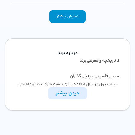
نمایش بیشتر
درباره برند
۱. تاریخچه و معرفی برند
• سال تأسیس و بنیان‌گذاران
– برند بیول در سال ۲۰۱۵ میلادی توسط
شرکت شکوفا‌منش
در ایران راه‌اندازی شد. هدف اولیه، تولید محصولات تخصصی
دیدن بیشتر
مراقبت و زیبایی مو بر پایه فرمولاسیون گیاهی و واردات
تکنولوژی روز بود.
• فلسفه و مأموریت برند
– استفاده از ترکیبات اثربخش گیاهی و عصاره‌های طبیعی