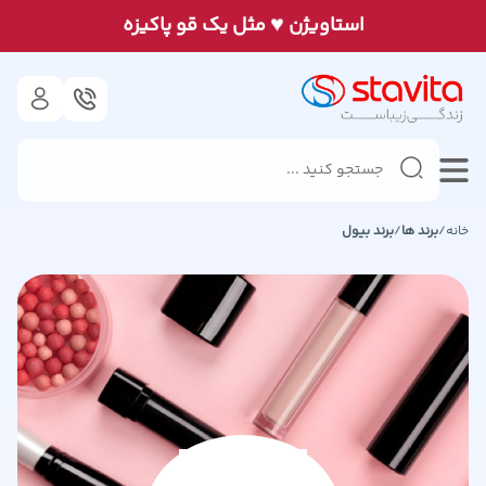
♥
استاويژن
مثل يک قو پاكيزه
خانه
/
برند ها
/
برند
بیول