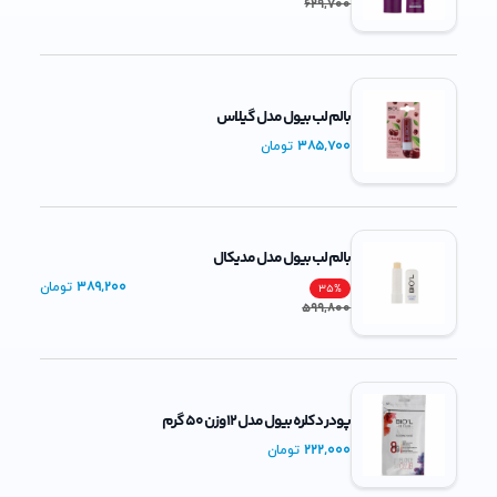
629,700
بالم لب بیول مدل گیلاس
385,700
تومان
بالم لب بیول مدل مدیکال
389,200
تومان
35
%
599,800
پودر دکلره بیول مدل 12 وزن 50 گرم
222,000
تومان