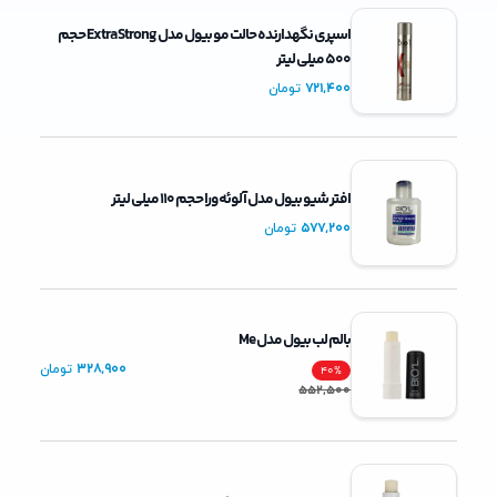
اسپری نگهدارنده حالت مو بیول مدل Extra Strong حجم
500 میلی لیتر
721,400
تومان
افتر شیو بیول مدل آلوئه ورا حجم 110 میلی لیتر
577,200
تومان
بالم لب بیول مدل Me
328,900
تومان
40
%
552,500