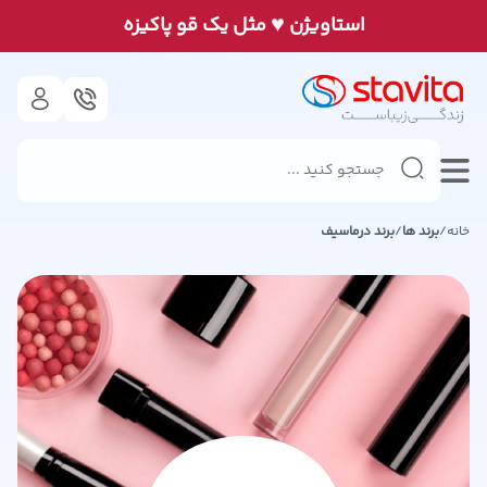
♥
استاويژن
مثل يک قو پاكيزه
خانه
/
برند ها
/
برند
درماسیف