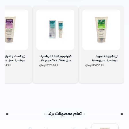
ژل شوینده صورت
کرم ترمیم کننده درماسیف
ژل شست و شوی صو
درماسیف سری Acne
مدل Cica_Derm حجم 30
درماسیف مدل
Derm مدل Deep Facial
میلی لیتر
حجم ۱۵۰ میلی لیتر
359,600
تومان
732,500
تومان
318,200
ت
حجم ۱۵۰ میلی‌لیتر
تمام محصولات برند