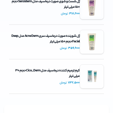
ژل شست و شوی صورت درماسیف مدل Sensiderm حجم
۱۵۰ میلی لیتر
318,200
تومان
ژل شوینده صورت درماسیف سری Acne Derm مدل Deep
Facial حجم ۱۵۰ میلی‌لیتر
359,600
تومان
کرم ترمیم کننده درماسیف مدل Cica_Derm حجم 30
میلی لیتر
732,500
تومان