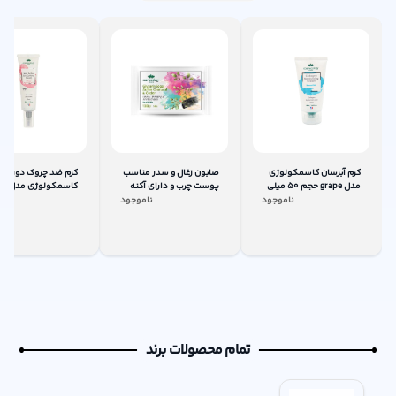
کرم آبرسان کاسمکولوژی
صابون زغال و سدر مناسب
کرم ضد چروک دور چ
مدل grape حجم 50 میلی
پوست چرب و دارای آکنه
کاسمکولو
لیتر
کازموکولوژی 120گرم
Action حجم 30 میلی لیتر
ناموجود
ناموجود
نام
تمام محصولات برند