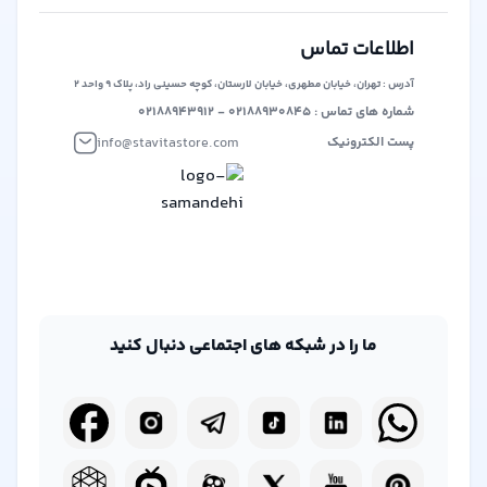
حوزه فروش دیجیتال و فیزیکی، تلاش می‌کند تا بستری برابر و
آزاد برای همه فروشندگان و خریداران ایجاد کند. این پلتفرم بر
اطلاعات تماس
این باور است که هر کس باید فرصت برابر برای ارائه محصولات
آدرس : تهران، خیابان مطهری، خیابان لارستان، کوچه حسینی راد، پلاک ۹ واحد ۲
خود داشته باشد، بدون محدودیت‌های انحصاری.
شماره های تماس : ۰۲۱۸۸۹۳۰۸۴۵ - ۰۲۱۸۸۹۴۳۹۱۲
info@stavitastore.com
پست الکترونیک
ما را در شبکه های اجتماعی دنبال کنید