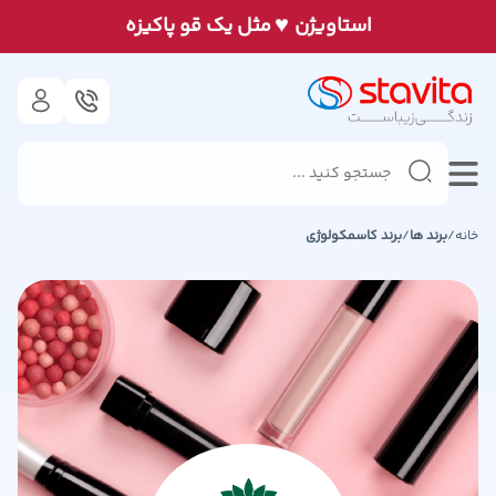
♥
استاويژن
مثل يک قو پاكيزه
خانه
/
برند ها
/
برند
کاسمکولوژی