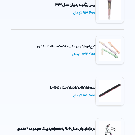
برس رژگونه زد وان مدل 327
913,200
تومان
تیغ ابرو زد وان مدل Z-806 بسته 3 عددی
562,400
تومان
سوهان ناخن زد وان مدل E-165
186,500
تومان
فرمژه زد وان مدل 906 به همراه پد یدک مجموعه 2 عددی