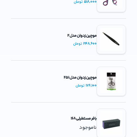
518,000
تومان
موچین زد وان مدل 2
248,600
تومان
موچین زد وان مدل 251
176,100
تومان
بافر مستطیلی 168
ناموجود