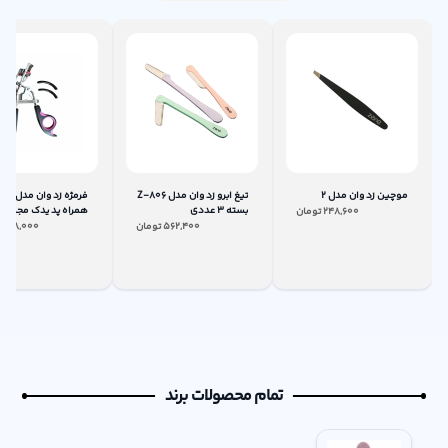
موچین زد وان مدل 2
تیغ ابرو زد وان مدل Z-806
بسته 3 عددی
248,600
تومان
عددی
562,400
تومان
518,000
ت
تمام محصولات برند