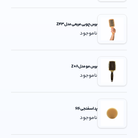
برس چوبی مربعی مدل Z43
ناموجود
برس مو مدل Z 08
ناموجود
پد اسفنجی 616
ناموجود