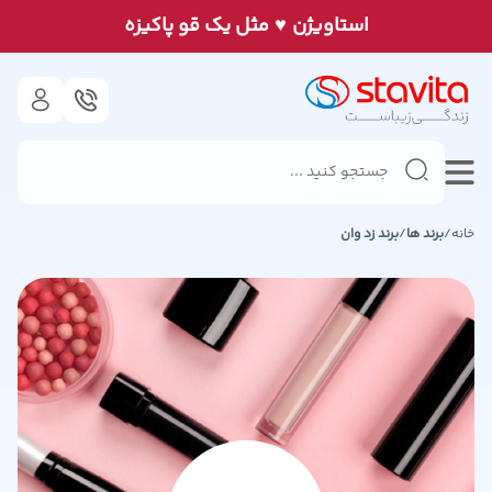
♥
استاويژن
مثل يک قو پاكيزه
خانه
/
برند ها
/
برند
زد وان