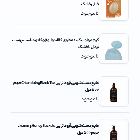
خیلی خشک
ناموجود
کرم مرطوب کننده حاوی کالاندولا و آووکادو مناسب پوست
نرمال تا خشک
ناموجود
مایع دست شویی آروماتراپی Black Tea و Calendula حجم
500میل
ناموجود
مایع دست شویی آروماتراپی Honey Suckele و Jasmin
حجم 500میل