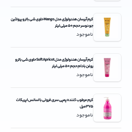
کرم آبرسان هندولوژی مدل Mango حاوی شی باتر و پروتئین
جو دوسر حجم 50 میلی لیتر
ناموجود
کرم آبرسان هندولوژی مدل Soft Apricot حاوی شی باتر و
روغن بادام حجم 50 میلی لیتر
ناموجود
کرم مرطوب کننده پمپی سری فروتی با اسانس اپریکات
375میل
ناموجود