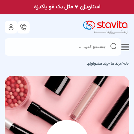
♥
استاويژن
مثل يک قو پاكيزه
خانه
/
برند ها
/
برند
هندولوژی