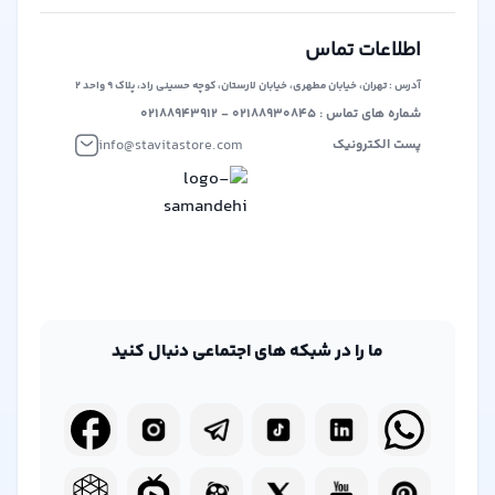
حوزه فروش دیجیتال و فیزیکی، تلاش می‌کند تا بستری برابر و
آزاد برای همه فروشندگان و خریداران ایجاد کند. این پلتفرم بر
اطلاعات تماس
این باور است که هر کس باید فرصت برابر برای ارائه محصولات
آدرس : تهران، خیابان مطهری، خیابان لارستان، کوچه حسینی راد، پلاک ۹ واحد ۲
خود داشته باشد، بدون محدودیت‌های انحصاری.
شماره های تماس : ۰۲۱۸۸۹۳۰۸۴۵ - ۰۲۱۸۸۹۴۳۹۱۲
info@stavitastore.com
پست الکترونیک
ما را در شبکه های اجتماعی دنبال کنید