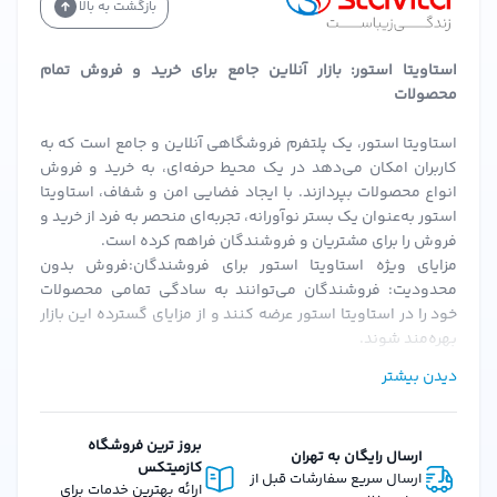
بازگشت به بالا
استاویتا استور: بازار آنلاین جامع برای خرید و فروش تمام
محصولات
استاویتا استور، یک پلتفرم فروشگاهی آنلاین و جامع است که به
کاربران امکان می‌دهد در یک محیط حرفه‌ای، به خرید و فروش
انواع محصولات بپردازند. با ایجاد فضایی امن و شفاف، استاویتا
استور به‌عنوان یک بستر نوآورانه، تجربه‌ای منحصر به فرد از خرید و
فروش را برای مشتریان و فروشندگان فراهم کرده است.
مزایای ویژه استاویتا استور برای فروشندگان:فروش بدون
محدودیت: فروشندگان می‌توانند به سادگی تمامی محصولات
خود را در استاویتا استور عرضه کنند و از مزایای گسترده این بازار
بهره‌مند شوند.
احراز هویت سریع و ساده: پس از بارگزاری مدارک و احراز هویت،
دیدن بیشتر
فروشندگان می‌توانند به سرعت فعالیت خود را آغاز کنند.
کمیسیون‌های منعطف: استاویتا استور با ارائه کمیسیون‌های
قابل تنظیم، شرایطی را فراهم می‌کند که فروشندگان بتوانند به
بروز ترین فروشگاه
ارسال رایگان به تهران
بهترین نحو از پلتفرم استفاده کنند.
کازمیتکس
ارسال سریع سفارشات قبل از
امکانات و ویژگی‌های استاویتا استور برای مشتریان:تنوع گسترده
ارائه بهترین خدمات برای