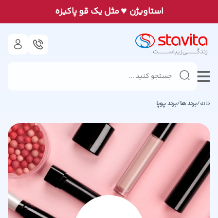
♥
استاويژن
مثل يک قو پاكيزه
خانه
/
برند ها
/
برند
پوپا